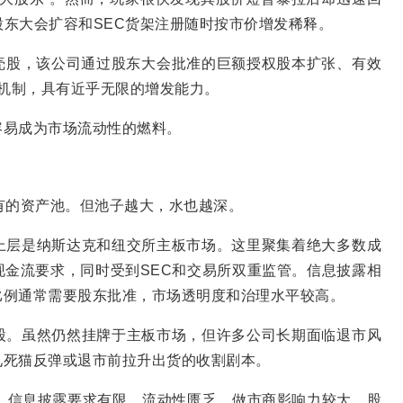
股东大会扩容和SEC货架注册随时按市价增发稀释。
壳股，该公司通过股东大会批准的巨额授权股本扩张、有效
分机制，具有近乎无限的增发能力。
容易成为市场流动性的燃料。
有的资产池。但池子越大，水也越深。
上层是纳斯达克和纽交所主板市场。这里聚集着绝大多数成
金流要求，同时受到SEC和交易所双重监管。信息披露相
比例通常需要股东批准，市场透明度和治理水平较高。
股。虽然仍然挂牌于主板市场，但许多公司长期面临退市风
见死猫反弹或退市前拉升出货的收割剧本。
，信息披露要求有限，流动性匮乏，做市商影响力较大，股