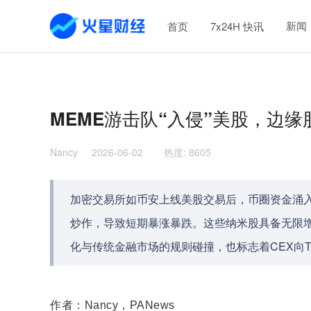
新闻
首页
7x24H 快讯
MEME游击队“入侵”美股，边
Nancy
2026-06-02
热度
:
8605
加密交易所如币安上线美股交易后，币圈资金涌入低
炒作，导致短期暴涨暴跌。这些纳米股具备无限
化与传统金融市场的规则碰撞，也标志着CEX向Tr
作者：Nancy，PANews