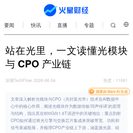
要闻
快讯
直播
专题
站在光里，一文读懂光模块
与 CPO 产业链
深潮TechFlow
2026-06-04
热度
：
11061
摘要由 Mars AI 生成
文章深入解析光模块与CPO（共封装光学）技术在AI数据中
心中的核心作用，阐述光模块作为数据传输‘同声传译’的原理
与结构，指出其在800G向1.6T演进中的关键地位；重点剖析
CPO如何通过将光引擎与交换芯片集成来突破带宽、功耗和
信号衰减瓶颈，并梳理CPO产业链上下游，涵盖激光器、硅