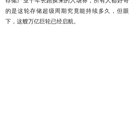
的是这轮存储超级周期究竟能持续多久，但眼
下，这艘万亿巨轮已经启航。
本内容旨在传递行业动态，不构成投资建议或承诺。
为你推荐
商务合作
：TG：@Lottie96
Copyright 火星财经 All Rights Reserved.