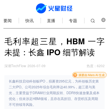
要闻
快讯
直播
专题
毛利率超三星，HBM 一字
未提：长鑫 IPO 细节解读
深潮TechFlow
2026-07-09
热度
：
6202
摘要由 Mars AI 生成
长鑫科技启动科创板IPO，拟募资295亿元，为科创板历史第
二大IPO。公司2025年综合毛利率达40.99%，超三星与美
光，主要受益于DRAM行业周期反转、DDR5快速放量及成本
优化；但未涉足HBM领域，且存在高折旧、存货积压及周期
不可持续等风险。