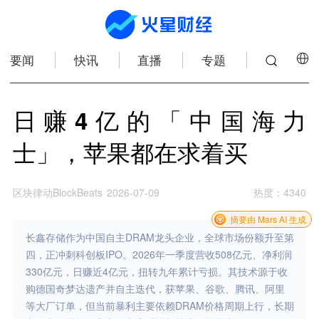
要闻
快讯
直播
专题
日赚4亿的「中国海力
士」，苹果都在求着买
区块律动BlockBeats
2026-07-09
热度
：
4340
摘要由 Mars AI 生成
长鑫存储作为中国自主DRAM龙头企业，全球市场份额升至第
四，正冲刺科创板IPO。2026年一季度营收508亿元、净利润
330亿元，日赚近4亿元，扭转九年累计亏损。其技术源于收
购德国奇梦达遗产并自主迭代，获苹果、谷歌、腾讯、阿里
等大厂订单，但当前暴利主要依赖DRAM价格周期上行，长期