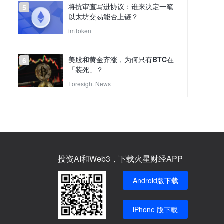
将抗审查写进协议：谁来决定一笔
5
以太坊交易能否上链？
imToken
美股和黄金齐涨，为何只有BTC在
6
「装死」？
Foresight News
投资AI和Web3，下载火星财经APP
Android版下载
iPhone 版下载