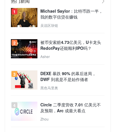
热门新闻
Michael Saylor：比特币跌一半，
1
我的数字信贷在赚钱
吴说区块链
被币安索赔4.73亿美元，U卡龙头
2
RedotPay还能顺利IPO吗？
Asher
DEXE 暴跌 90% 的幕后迷局，
3
DWF 到底是不是始作俑者
黑色马里奥
Circle 二季度营收 7.01 亿美元不
4
及预期，Arc 成最大看点
Zhou