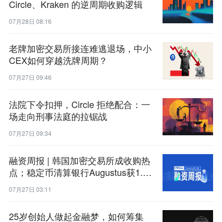
Circle、Kraken 的逆周期收购逻辑
07月28日 08:16
老牌加密交易所接连难逃退场，中小
CEX如何穿越洗牌周期？
07月27日 09:46
法院下令扣押，Circle 拒绝配合：一
场走向刑事法庭的拉锯战
07月27日 09:34
融资周报 | 韩国加密交易所成收购热
点；稳定币清算银行Augustus获1.8
亿美元融资
07月27日 03:11
25岁创始人做起金融梦，如何筹集