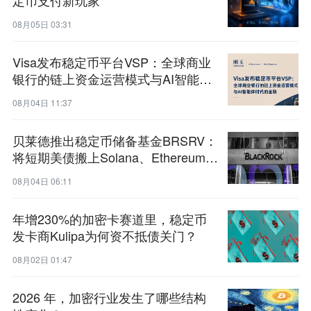
定币支付新玩家
08月05日 03:31
Visa发布稳定币平台VSP：全球商业
银行的链上资金运营模式与AI智能体
时代的金融
08月04日 11:37
贝莱德推出稳定币储备基金BRSRV：
将短期美债搬上Solana、Ethereum与
Tempo
08月04日 06:11
年增230%的加密卡赛道里，稳定币
发卡商Kulipa为何资不抵债关门？
08月02日 01:47
2026 年，加密行业发生了哪些结构