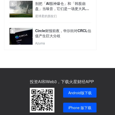
别把「AI股神爆仓」和「韩股崩
5
盘」当噪音，它们是一场更大风暴
的预演
星球君的朋友们
Circle财报前夜，华尔街对CRCL估
6
值产生巨大分歧
Azuma
投资AI和Web3，下载火星财经APP
Android版下载
iPhone 版下载