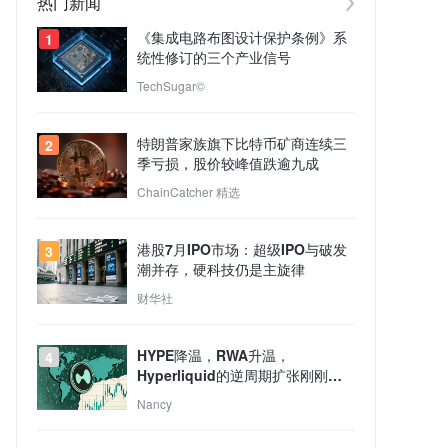
热门新闻
《集成电路布图设计保护条例》系
1
统性修订的三个产业信号
TechSugar©
特朗普家族旗下比特币矿商连续三
2
季亏损，股价较峰值跌逾九成
ChainCatcher 精选
港股7月IPO市场：超级IPO与破发
3
潮并存，硬科技仍是主旋律
财华社
HYPE降温，RWA升温，
4
Hyperliquid的逆周期扩张刚刚开
始？
Nancy