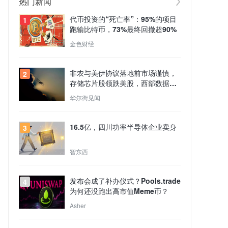
热门新闻
代币投资的“死亡率”：95%的项目
1
跑输比特币，73%最终回撤超90%
金色财经
非农与美伊协议落地前市场谨慎，
2
存储芯片股领跌美股，西部数据跌
13%，原油走强
华尔街见闻
16.5亿，四川功率半导体企业卖身
3
智东西
发布会成了补办仪式？Pools.trade
4
为何还没跑出高市值Meme币？
Asher