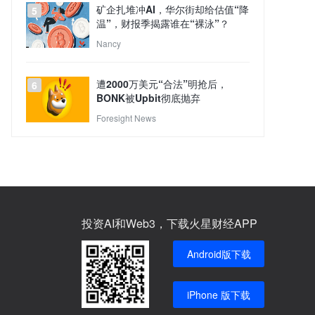
矿企扎堆冲AI，华尔街却给估值“降
5
温”，财报季揭露谁在“裸泳”？
Nancy
遭2000万美元“合法”明抢后，
6
BONK被Upbit彻底抛弃
Foresight News
投资AI和Web3，下载火星财经APP
Android版下载
iPhone 版下载