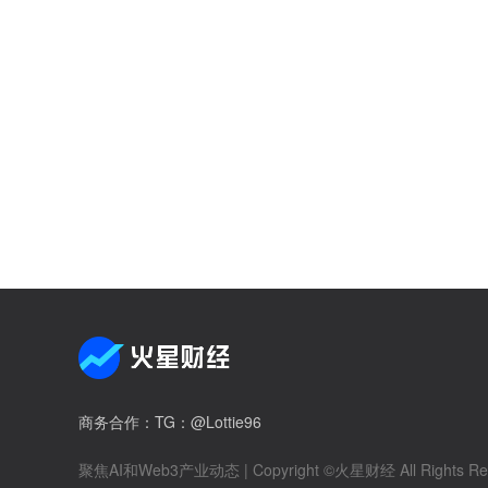
商务合作
：TG：@Lottie96
聚焦AI和Web3产业动态
| Copyright ©火星财经 All Rights Re