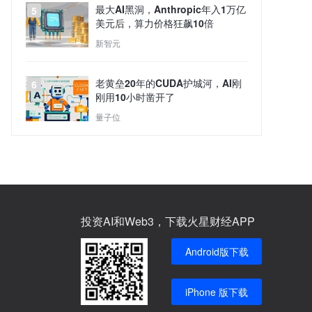
最大AI黑洞，Anthropic年入1万亿
5
美元后，算力价格狂飙10倍
新智元
老黄垒20年的CUDA护城河，AI刚
6
刚用10小时凿开了
量子位
投资AI和Web3，下载火星财经APP
Android版下载
iPhone 版下载