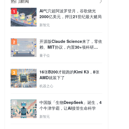
热门新闻
AI气穴超阿波罗登月，谷歌烧光
1
2000亿美元，押注21世纪最大赌局
新智元
开源版Claude Science来了，零依
2
赖、MIT协议，内置30+项科研
Skills
量子位
16张B200才能跑的Kimi K3，8张
3
AMD就装下了
机器之心
中国版「生物DeepSeek」诞生，4
4
个牛津学霸，让AI接管生命科学
新智元