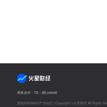
商务合作
：TG：@Lottie96
聚焦AI和Web3产业动态
| Copyright ©火星财经 All Rights Re