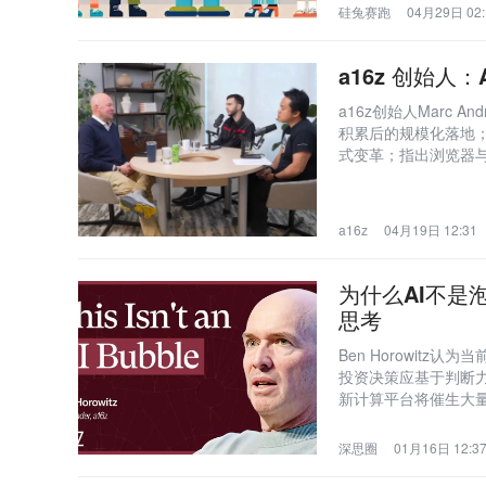
硅兔赛跑
04月29日 02:
a16z 创始人
a16z创始人Marc 
积累后的规模化落地；强调
式变革；指出浏览器与GU
泡沫的本质差异；并
a16z
04月19日 12:31
为什么AI不是
思考
Ben Horowit
投资决策应基于判断
新计算平台将催生大
深思圈
01月16日 12:3