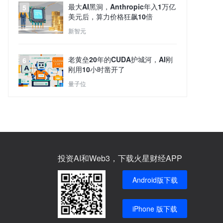
最大AI黑洞，Anthropic年入1万亿
5
美元后，算力价格狂飙10倍
新智元
老黄垒20年的CUDA护城河，AI刚
6
刚用10小时凿开了
量子位
投资AI和Web3，下载火星财经APP
Android版下载
iPhone 版下载