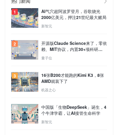
热门新闻
AI气穴超阿波罗登月，谷歌烧光
1
2000亿美元，押注21世纪最大赌局
新智元
开源版Claude Science来了，零依
2
赖、MIT协议，内置30+项科研
Skills
量子位
16张B200才能跑的Kimi K3，8张
3
AMD就装下了
机器之心
中国版「生物DeepSeek」诞生，4
4
个牛津学霸，让AI接管生命科学
新智元