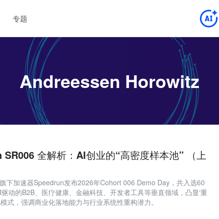
专题
Andreessen Horowitz
drun SR006 全解析：AI创业的“高密度样本池” （上
witz旗下加速器Speedrun发布2026年Cohort 006 Demo Day，共入选60
I驱动的B2B、医疗健康、金融科技、开发者工具等垂直领域，凸显‘重
化模式，强调商业化落地能力与行业系统性重构潜力。