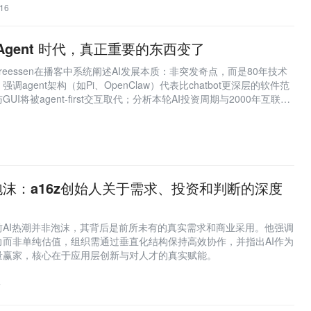
16
：Agent 时代，真正重要的东西变了
Andreessen在播客中系统阐述AI发展本质：非突发奇点，而是80年技术
agent架构（如Pi、OpenClaw）代表比chatbot更深层的软件范
I将被agent-first交互取代；分析本轮AI投资周期与2000年互联网
探讨开源、边缘推理、安全、身份、支付及制度阻力等关键挑战。
泡沫：a16z创始人关于需求、投资和判断的深度
z认为当前AI热潮并非泡沫，其背后是前所未有的真实需求和商业采用。他强调
力而非单纯估值，组织需通过垂直化结构保持高效协作，并指出AI作为
量赢家，核心在于应用层创新与对人才的真实赋能。
7