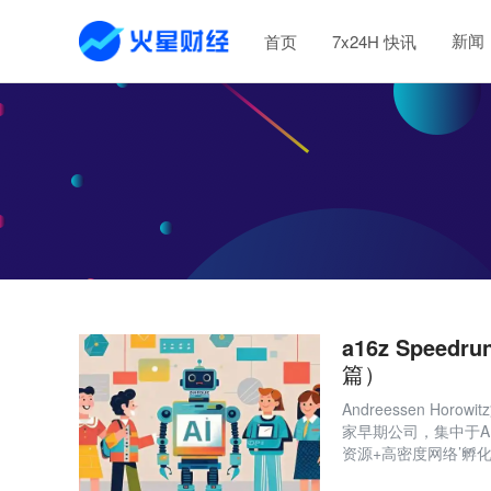
新闻
首页
7x24H 快讯
a16z Spee
篇）
Andreessen Horo
家早期公司，集中于A
资源+高密度网络’孵