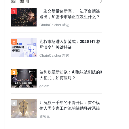
热门新闻
一边交易量创新高，一边平台接连
1
退出，加密卡市场正在发生什么？
ChainCatcher 精选
期权市场进入新范式：2026 H1 格
2
局演变与关键特征
ChainCatcher 精选
达利欧最新访谈：AI泡沫被刺破的3
3
大征兆，如何应对？
golem
让沉默三千年的甲骨开口：首个模
4
仿人类专家工作流的辅助释读系统
新智元