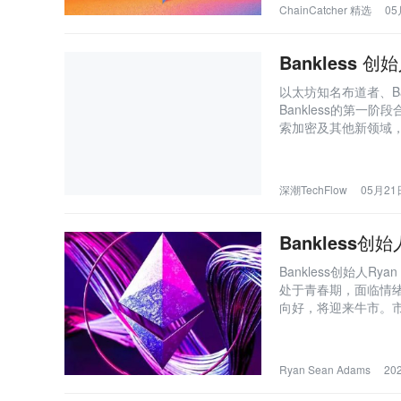
ChainCatcher 精选
05
Bankless 创
以太坊知名布道者、Ban
Bankless的第一阶段
索加密及其他新领域，仅
深潮TechFlow
05月21日
Bankles
Bankless创始人R
处于青春期，面临情
向好，将迎来牛市。
Ryan Sean Adams
202