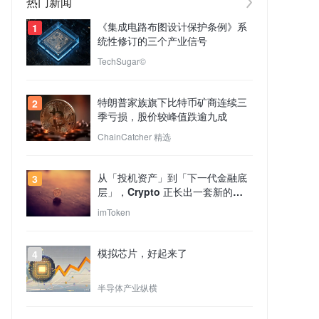
热门新闻
《集成电路布图设计保护条例》系
1
统性修订的三个产业信号
TechSugar©
特朗普家族旗下比特币矿商连续三
2
季亏损，股价较峰值跌逾九成
ChainCatcher 精选
从「投机资产」到「下一代金融底
3
层」，Crypto 正长出一套新的
TradFi 世界？
imToken
模拟芯片，好起来了
4
半导体产业纵横