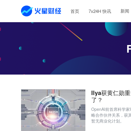
新闻
首页
7x24H 快讯
Ilya获黄仁
了？
OpenAI前首席科学家Ily
略合作伙伴关系，获其
暂无商业化计划。