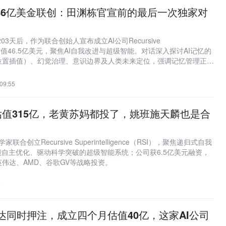
到46亿美金联创：田渊栋官宣前的最后一次独家对
03天后，作为联合创始人宣布成立AI公司Recursive
gence，估值46.5亿美元，聚焦AI自我改进与超级智能。对话深入探讨AI记忆的
位置插值）、幻觉治理、意识边界及人类未来定位，强调记忆管理正成
，数据飞轮与非共识决策构成关键护城河。
09:55
估值315亿，老黄苏妈都投了，姚班施天麟也是合
联合创立Recursive Superintelligence（RSI），聚焦递归式自我
能自主优化、驱动科学突破的超级智能系统；公司获6.5亿美元融资，
英伟达、AMD、谷歌GV等战略投资。
7
英伟达同时押注，成立四个月估值40亿，这家AI公司