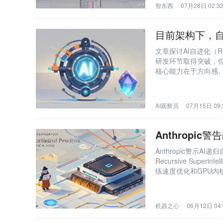
智东西
07月28日 02:3
目前架构下，自
文章探讨AI自进化（
研发环节取得突破，
核心能力在于方向感、
断。
AI观察员
07月15日 09:
Anthropi
Anthropic警示
Recursive Sup
练速度优化和GPU内
代的闭环。
机器之心
06月12日 04: