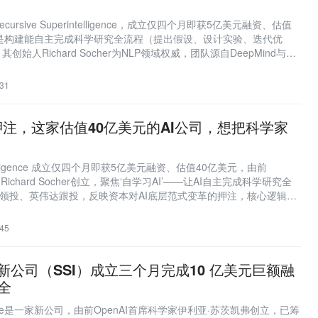
ursive Superintelligence，成立仅四个月即获5亿美元融资、估值
标是构建能自主完成科学研究全流程（提出假设、设计实验、迭代优
创始人Richard Socher为NLP领域权威，团队源自DeepMind与
le风投GV与英伟达联合投资，反映巨头对AI自主科研范式变革的战略卡位。
31
注，这家估值40亿美元的AI公司，想把科学家
rintelligence 成立仅四个月即获5亿美元融资、估值40亿美元，由前
学家Richard Socher创立，聚焦‘自学习AI’——让AI自主完成科学研究全
投GV领投、英伟达跟投，反映资本对AI底层范式变革的押注，核心逻辑是
研究员，重塑AI研发经济模型。
45
管新公司（SSI）成立三个月完成10 亿美元巨额融
安全
elligence是一家新公司，由前OpenAI首席科学家伊利亚·苏茨凯弗创立，已筹