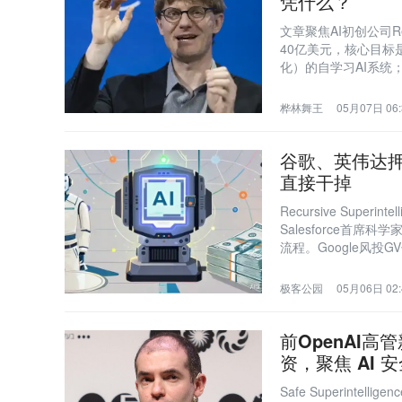
凭什么？
文章聚焦AI初创公司Rec
40亿美元，核心目
化）的自学习AI系统；其
OpenAI；Goog
桦林舞王
05月07日 06:
谷歌、英伟达押
直接干掉
Recursive Supe
Salesforce首席科
流程。Google风
用AI替代高成本人类
极客公园
05月06日 02:
前OpenAI高
资，聚焦 AI 
Safe Superint