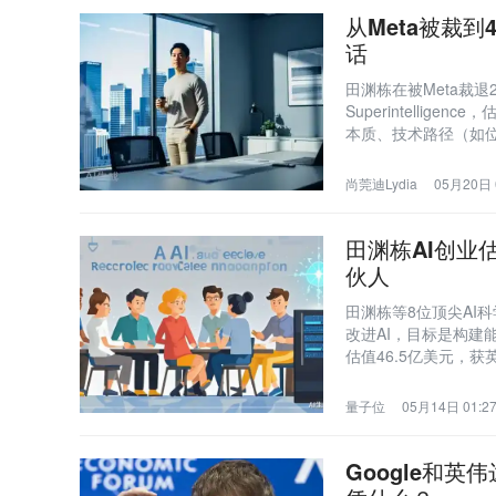
从Meta被裁
话
田渊栋在被Meta裁退2
Superintelli
本质、技术路径（如
为大模型落地的核心
尚莞迪Lydia
05月20日 
田渊栋AI创业
伙人
田渊栋等8位顶尖AI科学家
改进AI，目标是构建
估值46.5亿美元，获
量子位
05月14日 01:2
Google和