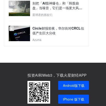
别把「AI股神爆仓」和「韩股崩
5
盘」当噪音，它们是一场更大风暴
的预演
星球君的朋友们
Circle财报前夜，华尔街对CRCL估
6
值产生巨大分歧
Azuma
投资AI和Web3，下载火星财经APP
Android版下载
iPhone 版下载