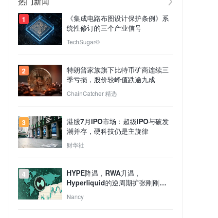
热门新闻
《集成电路布图设计保护条例》系
1
统性修订的三个产业信号
TechSugar©
特朗普家族旗下比特币矿商连续三
2
季亏损，股价较峰值跌逾九成
ChainCatcher 精选
港股7月IPO市场：超级IPO与破发
3
潮并存，硬科技仍是主旋律
财华社
HYPE降温，RWA升温，
4
Hyperliquid的逆周期扩张刚刚开
始？
Nancy