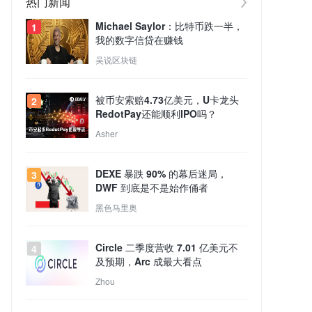
热门新闻
Michael Saylor：比特币跌一半，
1
我的数字信贷在赚钱
吴说区块链
被币安索赔4.73亿美元，U卡龙头
2
RedotPay还能顺利IPO吗？
Asher
DEXE 暴跌 90% 的幕后迷局，
3
DWF 到底是不是始作俑者
黑色马里奥
Circle 二季度营收 7.01 亿美元不
4
及预期，Arc 成最大看点
Zhou