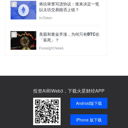
将抗审查写进协议：谁来决定一笔
5
以太坊交易能否上链？
imToken
美股和黄金齐涨，为何只有BTC在
6
「装死」？
Foresight News
投资AI和Web3，下载火星财经APP
Android版下载
iPhone 版下载