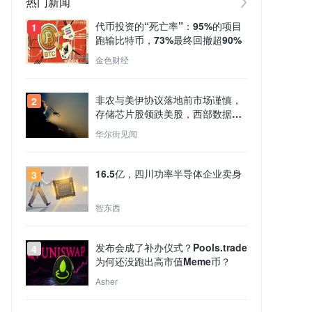
热门新闻
代币投资的“死亡率”：95%的项目
1
跑输比特币，73%最终回撤超90%
金色财经
非农与美伊协议落地前市场谨慎，
2
存储芯片股领跌美股，西部数据跌
13%，原油走强
华尔街见闻
16.5亿，四川功率半导体企业卖身
3
智东西
发布会成了补办仪式？Pools.trade
4
为何还没跑出高市值Meme币？
Asher