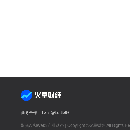
商务合作
：TG：@Lottie96
聚焦AI和Web3产业动态
| Copyright ©火星财经 All Rights Re