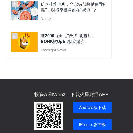
矿企扎堆冲AI，华尔街却给估值“降
5
温”，财报季揭露谁在“裸泳”？
Nancy
遭2000万美元“合法”明抢后，
6
BONK被Upbit彻底抛弃
Foresight News
投资AI和Web3，下载火星财经APP
Android版下载
iPhone 版下载