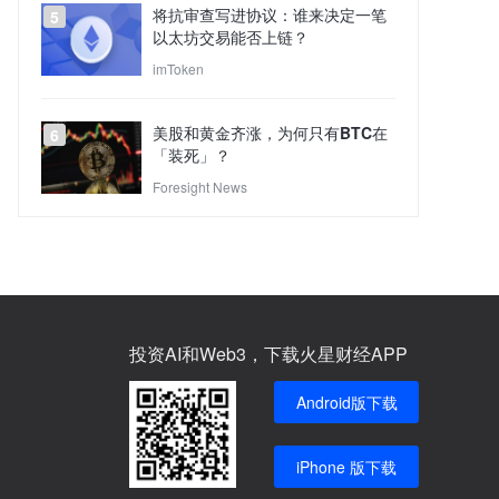
将抗审查写进协议：谁来决定一笔
5
以太坊交易能否上链？
imToken
美股和黄金齐涨，为何只有BTC在
6
「装死」？
Foresight News
投资AI和Web3，下载火星财经APP
Android版下载
iPhone 版下载