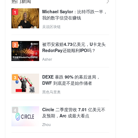
热门新闻
Michael Saylor：比特币跌一半，
1
我的数字信贷在赚钱
吴说区块链
被币安索赔4.73亿美元，U卡龙头
2
RedotPay还能顺利IPO吗？
Asher
DEXE 暴跌 90% 的幕后迷局，
3
DWF 到底是不是始作俑者
黑色马里奥
Circle 二季度营收 7.01 亿美元不
4
及预期，Arc 成最大看点
Zhou