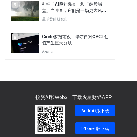
别把「AI股神爆仓」和「韩股崩
5
盘」当噪音，它们是一场更大风暴
的预演
星球君的朋友们
Circle财报前夜，华尔街对CRCL估
6
值产生巨大分歧
Azuma
投资AI和Web3，下载火星财经APP
Android版下载
iPhone 版下载