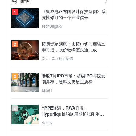
热门新闻
《集成电路布图设计保护条例》系
1
统性修订的三个产业信号
TechSugar©
特朗普家族旗下比特币矿商连续三
2
季亏损，股价较峰值跌逾九成
ChainCatcher 精选
港股7月IPO市场：超级IPO与破发
3
潮并存，硬科技仍是主旋律
财华社
HYPE降温，RWA升温，
4
Hyperliquid的逆周期扩张刚刚开
始？
Nancy