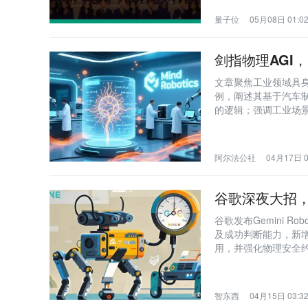
量子位
05月08日 01:0
剑指物理AGI，R
文章聚焦工业领域具身智能的
例，阐述其基于汽车
的逻辑；强调工业场景
键路径，区别于人形
阿尔法公社
04月17日 0
谷歌深夜大招，
谷歌发布Gemini R
及成功判断能力，新
用，并强化物理安全
智东西
04月15日 03:3