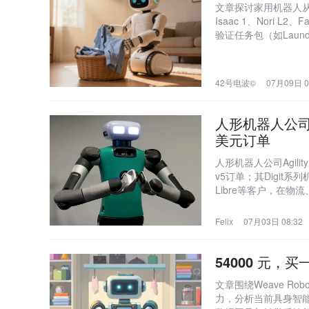
文章探讨家用机器人从‘人
Isaac 1、Nori 
验证任务包（如Laund
集等方式，回应真实
42号电波©
07月09日 0
人形机器人公司Ag
美元订单
人形机器人公司Agilit
v5订单；其Digit
Libre等客户，在物
平台Agility Ar
Felix
07月03日 08:32
54000 元
文章围绕Weave Ro
力，分析当前具身智