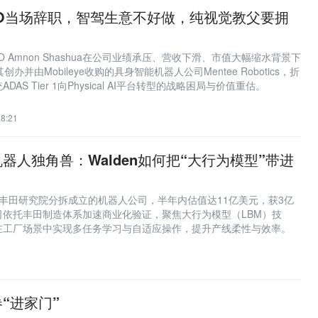
O当场辞职，智驾生意不好做，纯视觉教父要拥
CEO Amnon Shashua在公司业绩承压、营收下滑、市值大幅缩水背景下
办并由Mobileye收购的具身智能机器人公司Mentee Robotics，折
AS Tier 1向Physical AI平台转型的战略困局与价值重估。
8:21
器人独角兽：Walden如何把“大行为模型”带进
tics是从丰田研究院分拆成立的机器人公司，半年内估值达11亿美元，获3亿
司依托丰田制造体系加速商业化验证，聚焦大行为模型（LBM）技
在工厂场景中实现多任务学习与自适应操作，提升产线柔性与效率。
“进家门”