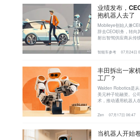
业绩发布，CE
抱机器人去了
Mobileye创始人兼
辞去CEO职务，转向其创
射出智驾供应商从传统AD
智能车参考
07月24日 0
丰田拆出一家机
工厂？
Walden Robo
美元种子轮融资。公
术，推动通用机器人
Zen
07月17日 06:47
当机器人开始卷