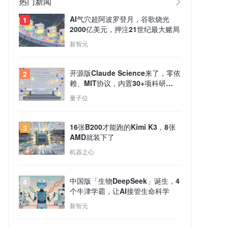
热门新闻
AI气穴超阿波罗登月，谷歌烧光
1
2000亿美元，押注21世纪最大赌局
新智元
开源版Claude Science来了，零依
2
赖、MIT协议，内置30+项科研
Skills
量子位
16张B200才能跑的Kimi K3，8张
3
AMD就装下了
机器之心
中国版「生物DeepSeek」诞生，4
4
个牛津学霸，让AI接管生命科学
新智元