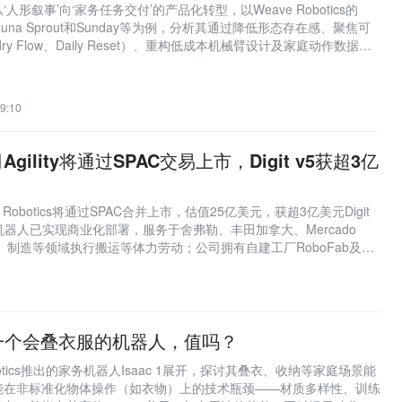
形叙事’向‘家务任务交付’的产品化转型，以Weave Robotics的
L2、Fauna Sprout和Sunday等为例，分析其通过降低形态存在感、聚焦可
ry Flow、Daily Reset）、重构低成本机械臂设计及家庭动作数据采
家庭场景中的安全、隐私、可靠性与成本挑战。
9:10
ility将通过SPAC交易上市，Digit v5获超3亿
y Robotics将通过SPAC合并上市，估值25亿美元，获超3亿美元Digit
系列机器人已实现商业化部署，服务于舍弗勒、丰田加拿大、Mercado
流、制造等领域执行搬运等体力劳动；公司拥有自建工厂RoboFab及云
c，与英伟达、亚马逊等深度合作。
，买一个会叠衣服的机器人，值吗？
botics推出的家务机器人Isaac 1展开，探讨其叠衣、收纳等家庭场景能
能在非标准化物体操作（如衣物）上的技术瓶颈——材质多样性、训练