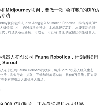
Midjourney联创，要做一款“会呼吸”的DIY仿
氪专访
ney联合创始人John Jiang创立Animotion Robotics，推出首款DIY
聚焦人机情感共生，通过模块化设计、本地化记忆芯片、本能驱动的‘呼
模式，打造具备生命感、可成长、可迁移‘灵魂’的家庭级仿生机器人。
器人初创公司 Fauna Robotics，计划继续销
prout
创公司Fauna Robotics的收购，将其Sprout机器人纳入生态；
、重23公斤，具备行走、抓取、互动和跳舞等功能，售价5万美元，面向家
旨在探索消费级人形机器人市场。
1
Go 的 300 亿张照片，正在教送餐机器人认路