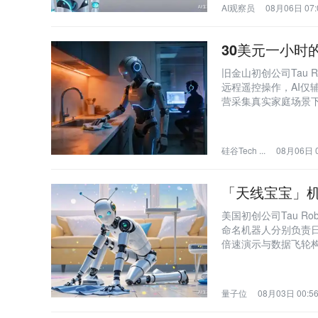
AI观察员
08月06日 07:
30美元一小时
旧金山初创公司Tau 
远程遥控操作，AI
营采集真实家庭场景下
庭环境因高度非结构
硅谷Tech ...
08月06日 0
「天线宝宝」机
美国初创公司Tau R
命名机器人分别负责日
倍速演示与数据飞轮
量子位
08月03日 00:5