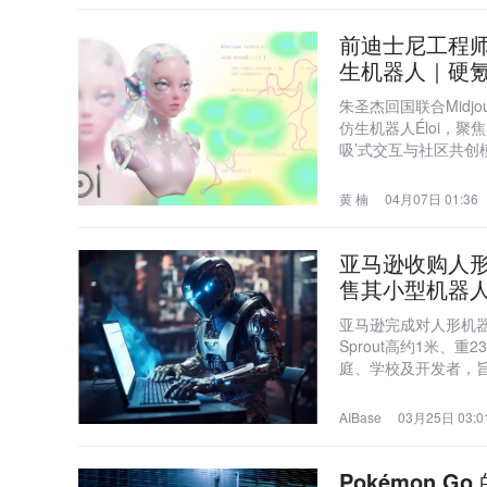
前迪士尼工程师和
生机器人｜硬
朱圣杰回国联合Midjour
仿生机器人Éloi，
吸’式交互与社区共创
黄 楠
04月07日 01:36
亚马逊收购人形机
售其小型机器人 S
亚马逊完成对人形机器人初
Sprout高约1米
庭、学校及开发者，
AIBase
03月25日 03:0
Pokémon 