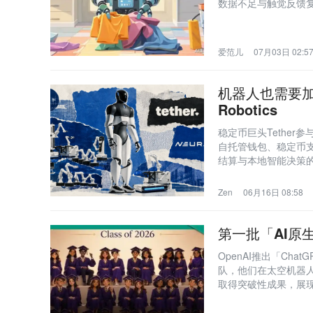
数据不足与触觉反馈复
家务作为具身智能‘现
任务的通用潜力。
爱范儿
07月03日 02:5
机器人也需要加
Robotics
稳定币巨头Tether参
自托管钱包、稳定币支
结算与本地智能决策的
Zen
06月16日 08:58
第一批「AI原
OpenAI推出「Cha
队，他们在太空机器
取得突破性成果，展