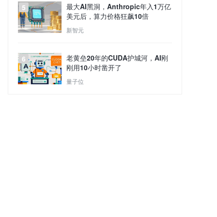
最大AI黑洞，Anthropic年入1万亿
5
美元后，算力价格狂飙10倍
新智元
老黄垒20年的CUDA护城河，AI刚
6
刚用10小时凿开了
量子位