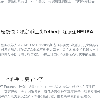
杂，并指出其高价（7999美元）与实用性的落差；同时揭示硅谷将
实世界能力考试’的深层意图：验证机器人处理柔性、随机、精细物理
7
密钱包？稳定币巨头Tether押注德企NEURA
与德国机器人公司NEURA Robotics高达14亿美元C轮融资，推动其将
付及边缘AI框架QVAC集成至机器人系统，旨在构建支持机器人自主
物理AI基础设施，拓展稳定币在工业自动化和RaaS模式中的应用。
生」本科生，要毕业了
tGPT Futures」计划，表彰26个由二十岁左右大学生组成的AI原生团
人、灾害搜救、天文图像搜索、濒危语言保护等真实场景中深度应用AI
现AI作为能力放大器如何降低创新门槛、重塑高等教育价值核心。