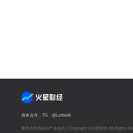
商务合作
：TG：@Lottie96
聚焦AI和Web3产业动态
| Copyright ©火星财经 All Rights Re