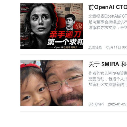
前OpenAI 
文章揭露OpenAI前CT
是向董事会持续提供
络微软寻求支持，最终
乏组织忠诚与责任担
思维怪怪
05月11日 06:
关于 $MIRA
作者的女儿Mira被
慈善活动，包括个人捐
加密社区支持慈善的
病研究的资金筹集和
Siqi Chen
2025-01-05