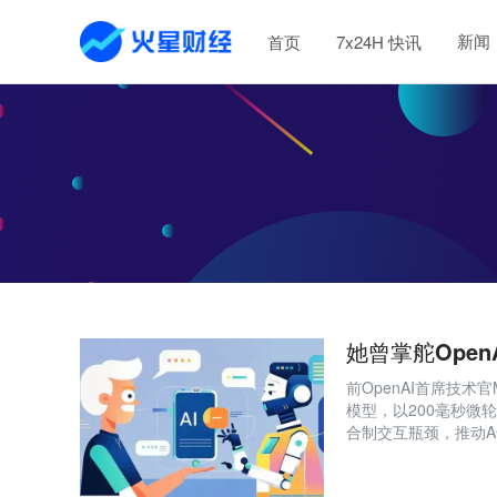
新闻
首页
7x24H 快讯
她曾掌舵Open
前OpenAI首席技术官Mira 
模型，以200毫秒微
合制交互瓶颈，推动A