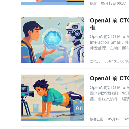
锦缎
05月13日 00:37
OpenAI 前 
框
OpenAI前CTO Mira
Interaction-S
并发处理、主动打断
幅领先GPT-4o和Ge
爱范儿
05月13日 00:3
OpenAI 前
OpenAI前CTO Mir
回合制对话限制，实现
话、多模态协作，强调
极客公园
05月12日 02: