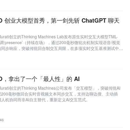
CTO 创业大模型首秀，第一剑先斩 ChatGPT 聊天
 Murati创立的Thinking Machines Lab发布原生实时交互大模型TML-
mall，强调‘presence’（持续在场），通过200毫秒微轮次机制实现语音/视觉
与同步响应，突破传统回合制交互局限，在多项实时交互基准测试中大
mini等主流模型。
6
 CTO，拿出了一个「最人性」的 AI
a Murati创立的Thinking Machines公司发布「交互模型」，突破传统AI
200毫秒微回合实时音视频文本同步交互，支持边聊边搜、主动插
人机协同而非AI自主替代，重新定义AI交互范式。
46