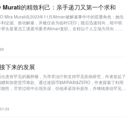
CTO Murati的精致利己：亲手递刀又第一个求和
O Mira Murati在2023年11月Altman被解雇事件中的双重角色：她先
不利证据、推动解雇，并被任命为临时CEO；随后迅速转向，暗中联
带头签署员工请愿书要求Altman复职，全程以个人立场为导向，缺
当。
59
 和接下来的发展
诊断出患有罕见的脑肿瘤，为寻求治疗和支持罕见疾病研究，作者发起了
赠和加密货币筹款。通过迷因币$MIRA和$ZERO，作者探索了利用
可能性，尽管过程中出现失误，但他承诺弥补损失，并继续推动罕见疾
意识提升。
 01:33