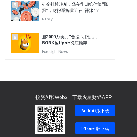
矿企扎堆冲AI，华尔街却给估值“降
5
温”，财报季揭露谁在“裸泳”？
Nancy
遭2000万美元“合法”明抢后，
6
BONK被Upbit彻底抛弃
Foresight News
投资AI和Web3，下载火星财经APP
Android版下载
iPhone 版下载