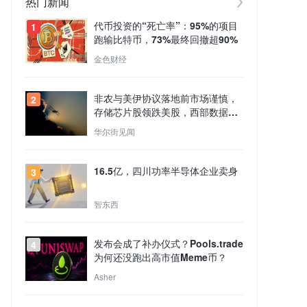
热门新闻
代币投资的“死亡率”：95%的项目
1
跑输比特币，73%最终回撤超90%
金色财经
非农与美伊协议落地前市场谨慎，
2
存储芯片股领跌美股，西部数据跌
13%，原油走强
华尔街见闻
16.5亿，四川功率半导体企业卖身
3
智东西
发布会成了补办仪式？Pools.trade
4
为何还没跑出高市值Meme币？
Asher