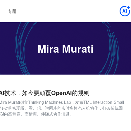
专题
Mira Murati
AI技术，如今要颠覆OpenAI的规则
Murati创立Thinking Machines Lab，发布TML-Interaction-Small
轮转架构实现听、看、想、说同步的实时多模态人机协作，打破传统回
GI向高带宽、高情商、伴随式协作演进。