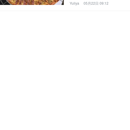
点。
Yuliya
05月22日 09:12