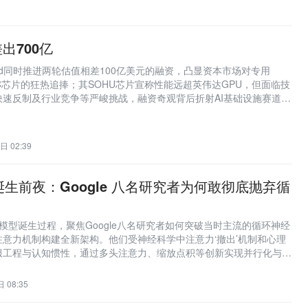
出700亿
hed同时推进两轮估值相差100亿美元的融资，凸显资本市场对专用
架构ASIC芯片的狂热追捧；其SOHU芯片宣称性能远超英伟达GPU，但面临技
快速反制及行业竞争等严峻挑战，融资奇观背后折射AI基础设施赛道的
日 02:39
er 诞生前夜：Google 八名研究者为何敢彻底抛弃循
rmer模型诞生过程，聚焦Google八名研究者如何突破当时主流的循环神经
意力机制构建全新架构。他们受神经科学中注意力‘撤出’机制和心理
服工程与认知惯性，通过多头注意力、缩放点积等创新实现并行化与长
低计算成本超越LSTM，在机器翻译任务上取得突破性成果。
 08:35