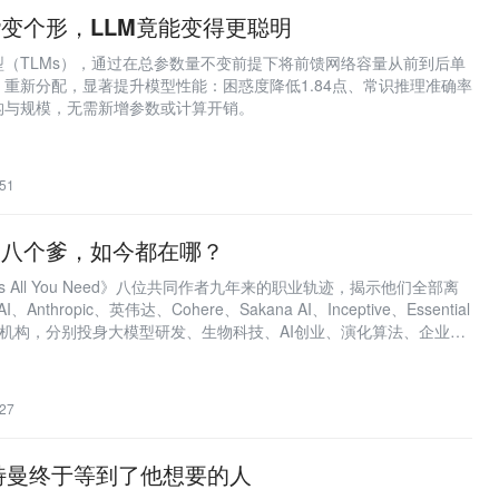
rmer变个形，LLM竟能变得更聪明
（TLMs），通过在总参数量不变前提下将前馈网络容量从前到后单
重新分配，显著提升模型性能：困惑度降低1.84点、常识推理准确率
构与规模，无需新增参数或计算开销。
51
mer的八个爹，如今都在哪？
n Is All You Need》八位共同作者九年来的职业轨迹，揭示他们全部离
nthropic、英伟达、Cohere、Sakana AI、Inceptive、Essential
tocol等机构，分别投身大模型研发、生物科技、AI创业、演化算法、企业级
，体现Transformer奠基者持续探索下一代AI架构的多元路径。
27
特曼终于等到了他想要的人