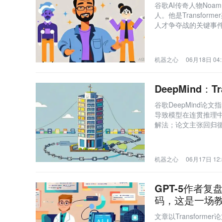
谷歌AI传奇人物Noam 
人。他是Transfor
人才争夺战的关键事件
机器之心
06月18日 04:
DeepMind
谷歌DeepMind论
导致模型在连贯推理
解法；论文主张回归循
7、DeltaNet）
机器之心
06月17日 12:
GPT-5作者复盘
码，这是一场教
文章以Transfor