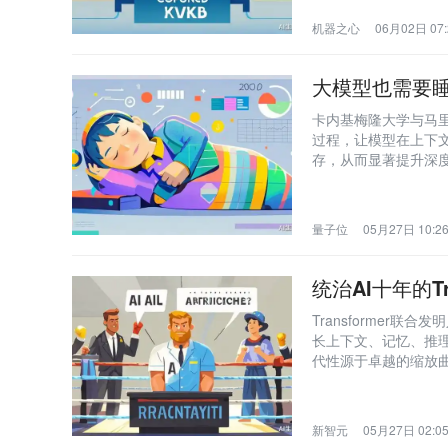
机器之心
06月02日 07:
大模型也需要睡
卡内基梅隆大学与马里
过程，让模型在上下
存，从而显著提升深
量子位
05月27日 10:2
统治AI十年的T
Transformer联合发
长上下文、记忆、推理、
代性源于卓越的缩放曲线
开启新纪元。
新智元
05月27日 02:0