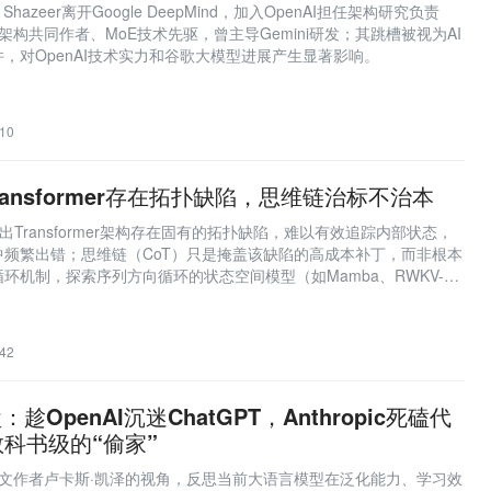
Shazeer离开Google DeepMind，加入OpenAI担任架构研究负责
mer架构共同作者、MoE技术先驱，曾主导Gemini研发；其跳槽被视为AI
，对OpenAI技术实力和谷歌大模型进展产生显著影响。
10
：Transformer存在拓扑缺陷，思维链治标不治本
文指出Transformer架构存在固有的拓扑缺陷，难以有效追踪内部状态，
中频繁出错；思维链（CoT）只是掩盖该缺陷的高成本补丁，而非根本
环机制，探索序列方向循环的状态空间模型（如Mamba、RWKV-
以实现高效、持久的状态维护。
42
：趁OpenAI沉迷ChatGPT，Anthropic死磕代
科书级的“偷家”
mer论文作者卢卡斯·凯泽的视角，反思当前大语言模型在泛化能力、学习效