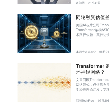
多知网
21小时前
同轮融资估值差
美国AI芯片公司Etc
Transformer
术路径依赖、英伟达
焦虑与泡沫风险。
东四十条资本©
08月04
Transform
环神经网络？
文章回顾Transfo
网络范式，仅依靠自注
学经典理论启发，克
程依赖建模，最终以更
深潮TechFlow
07月20日