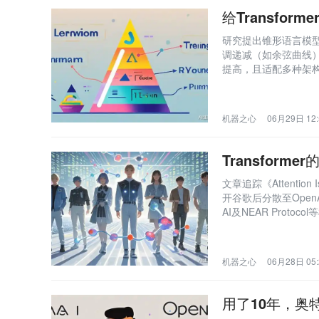
给Transfo
研究提出锥形语言模型
调递减（如余弦曲线）
提高，且适配多种架
机器之心
06月29日 12:
Transfor
文章追踪《Attentio
开谷歌后分散至OpenAI、A
AI及NEAR Pro
AI服务及区块链等领域
机器之心
06月28日 05:
用了10年，奥