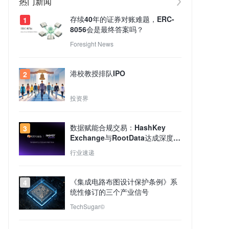
热门新闻
存续40年的证券对账难题，ERC-
1
8056会是最终答案吗？
Foresight News
港校教授排队IPO
2
投资界
数据赋能合规交易：HashKey
3
Exchange与RootData达成深度合
作
行业速递
《集成电路布图设计保护条例》系
4
统性修订的三个产业信号
TechSugar©