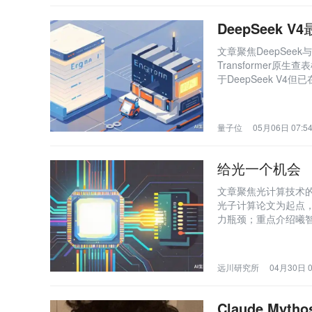
DeepSeek 
文章聚焦DeepSee
Transformer
于DeepSeek V
进展。
量子位
05月06日 07:5
给光一个机会
文章聚焦光计算技术的
光子计算论文为起点
力瓶颈；重点介绍曦智科
工程挑战（制造、迁
陆港交所成为‘全球AI
远川研究所
04月30日 0
Claude M