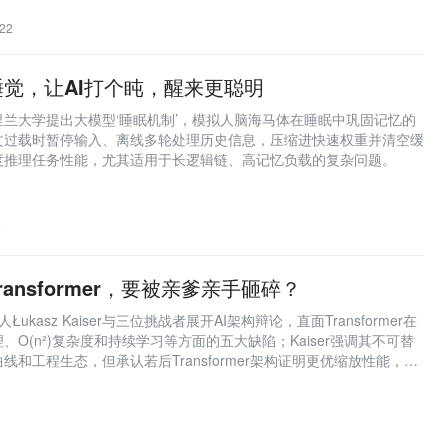
22
觉，让AI打个盹，醒来更聪明
兰大学提出大模型‘睡眠机制’，模拟人脑海马体在睡眠中巩固记忆的
文过载时暂停输入、离线多轮处理历史信息，压缩进快速权重并清空缓
度推理任务性能，尤其适用于长逻辑链、高记忆负载的复杂问题。
6
ransformer，要被亲爹亲手砸碎？
明人Łukasz Kaiser与三位挑战者展开AI架构辩论，直面Transformer在
O(n²)复杂度和持续学习等方面的五大缺陷；Kaiser强调其不可替
和工程生态，但承认若后Transformer架构证明更优缩放性能，将
5