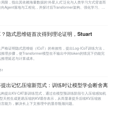
局限，指出其依赖海量数据的‘外星人式’泛化与人类学习方式背道而
Agent落地与工程化，并探讨后Transformer架构、强化学习、代
or）及多模态等前沿方向，呼吁科研保持对未知领域的勇敢探索。
算？隐式思维链首次得到理论证明，Stuart
格证明隐式思维链（ICoT）的有效性，提出Log-ICoT训练方法，
理步骤，使Transformer模型在不输出中间token的情况下仍能完
低推理延迟与计算成本。
51
等提出记忆压缩新范式：训练时让模型学会断舍离
构提出KV-CAT新训练范式，通过在模型预训练阶段引入压缩感知机
mer模型天然生成更易压缩的KV缓存表示，从而显著提升后续KV压缩效
语言能力，解决长上下文推理中的显存瓶颈问题。