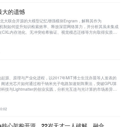
V4最大的遗憾
k与北大联合开源的大模型记忆增强模块Engram，解释其作为
原生查表机制如何提升知识检索效率、释放深层网络算力，并分析其虽未集成
4但已在CXL内存池化、无冲突哈希验证、视觉模态迁移等方向取得实质性
4
起源、原理与产业化进程，以2017年MIT博士生沈亦晨等人发表的
，阐述光芯片如何通过相干纳米光子电路加速矩阵乘法，突破GPU算
技与Lightmatter的创业实践，分析光互连与光计算的市场差异、
移、通用性）及中国芯片自主化背景下的战略价值，并指出曦智科技登
光算力第一股’的意义。
0:02
ythos核心架构开源，22岁天才一人破解，融合