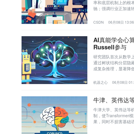
率和底层机制上的根本
驰；强调行业正加速转向
码智能体（如Curs
CSDN
06月08日 13:06
AI真能学会心
Russell参与
研究团队首次从数学上严
通过树状结构分层隐藏推
成复杂推理，显著降
机器之心
06月08日 01:
牛津、英伟达
牛津大学、英伟达等机
制，使Transfor
果，同时不损害基础