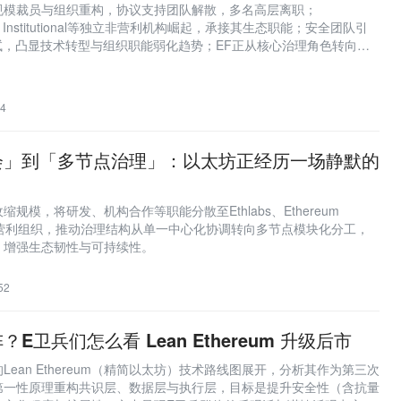
规模裁员与组织重构，协议支持团队解散，多名高层离职；
eum Institutional等独立非营利机构崛起，承接其生态职能；安全团队引
试，凸显技术转型与组织职能弱化趋势；EF正从核心治理角色转向象
4
会」到「多节点治理」：以太坊正经历一场静默的
规模，将研发、机构合作等职能分散至Ethlabs、Ethereum
al等独立非营利组织，推动治理结构从单一中心化协调转向多节点模块化分工，
、增强生态韧性与可持续性。
52
E卫兵们怎么看 Lean Ethereum 升级后市
ean Ethereum（精简以太坊）技术路线图展开，分析其作为第三次
第一性原理重构共识层、数据层与执行层，目标是提升安全性（含抗量