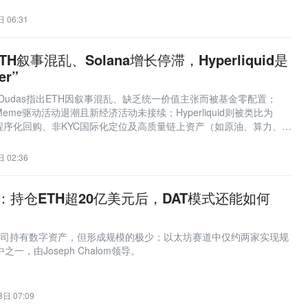
 06:31
H叙事混乱、Solana增长停滞，Hyperliquid是
er”
e Dudas指出ETH因叙事混乱、缺乏统一价值主张而被基金零配置；
Meme驱动活动退潮且新经济活动未接续；Hyperliquid则被类比为
，凭借程序化回购、非KYC国际化定位及高质量链上资产（如原油、算力、
捕获价值。
 02:36
ink：持仓ETH超20亿美元后，DAT模式还能如何
公司持有数字资产，但形成规模的极少；以太坊赛道中仅约两家实现规
中之一，由Joseph Chalom领导。
日 07:09