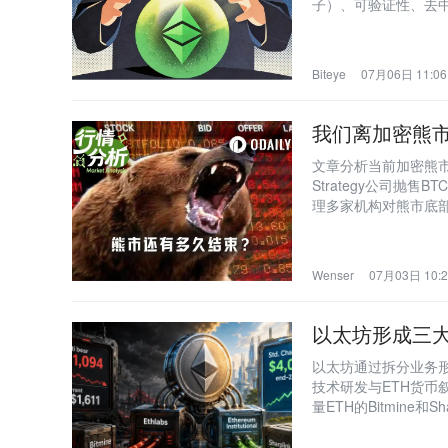
子）、可验证性、去
——前者视其为协议长
代币经济未被触及及
Biteye
07月06日 11:06
我们离加密熊
文章分析当前加密熊市
Strategy公司抛
理多家机构对熊市底部时
尚未出现明确见底信
Wenser
07月03日 10:2
以太坊形成三大
以太坊通过拆分业务形
技术研发与ETH货币叙事
量ETH的Bitmine
金流入。