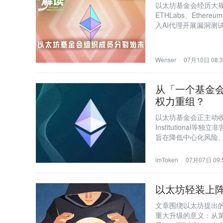
以太坊基金会经历大
ETHLabs、Ether
入AI代理开展漏洞测
征性‘生态吉祥物’。
Wenser
07月10日 08:3
从「一个基金
权力重组？
以太坊基金会正主动收缩
Institution
旨在降低中心化风险
imToken
07月07日 09:
以太坊轻装上阵？
文章围绕以太坊提出的L
重大升级的意义：从