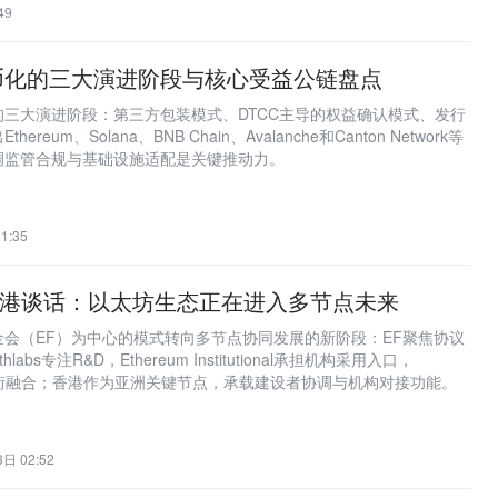
49
币化的三大演进阶段与核心受益公链盘点
三大演进阶段：第三方包装模式、DTCC主导的权益确认模式、发行
eum、Solana、BNB Chain、Avalanche和Canton Network等
调监管合规与基础设施适配是关键推动力。
1:35
Aya香港谈话：以太坊生态正在进入多节点未来
会（EF）为中心的模式转向多节点协同发展的新阶段：EF聚焦协议
bs专注R&D，Ethereum Institutional承担机构采用入口，
推动华尔街融合；香港作为亚洲关键节点，承载建设者协调与机构对接功能。
日 02:52