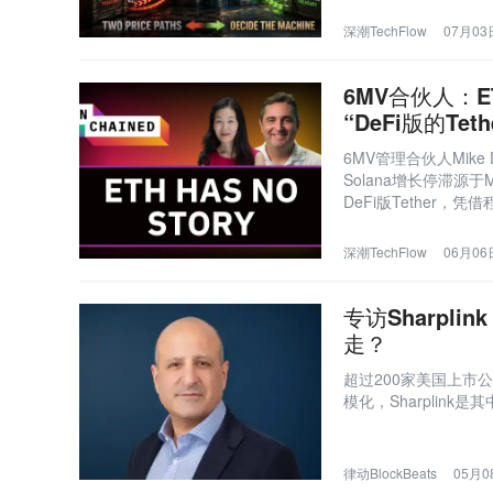
深潮TechFlow
07月03日
6MV合伙人：ET
“DeFi版的Teth
6MV管理合伙人Mik
Solana增长停滞源于
DeFi版Tether
Pre-IPO股票）持续
深潮TechFlow
06月06日
专访Sharpl
走？
超过200家美国上市
模化，Sharplink是其
律动BlockBeats
05月08