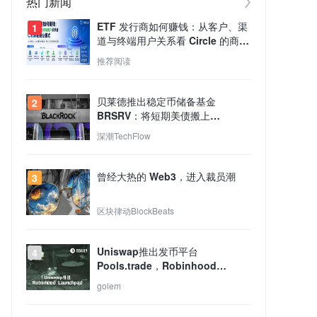
热门新闻
ETF 发行商如何赚钱：从客户、渠
1
道与终端用户关系看 Circle 的商业
模式
推荐阅读
贝莱德推出稳定币储备基金
2
BRSRV：将短期美债搬上
Solana、Ethereum与Tempo
深潮TechFlow
曾经大热的 Web3，进入裁员潮
3
区块律动BlockBeats
Uniswap推出发币平台
4
Pools.trade，Robinhood
Launchpad生态重新洗牌？
golem