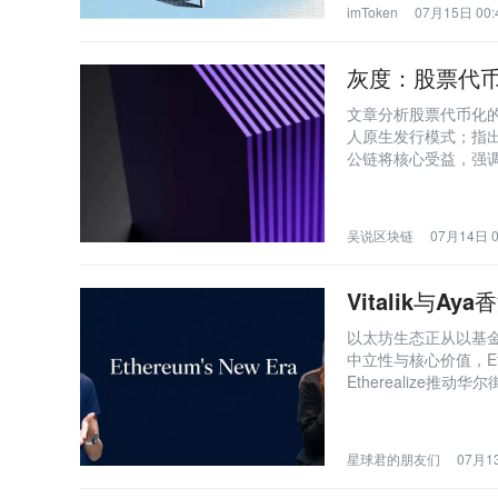
imToken
07月15日 00:
灰度：股票代
文章分析股票代币化的
人原生发行模式；指出Ether
公链将核心受益，强
吴说区块链
07月14日 0
Vitalik与
以太坊生态正从以基金
中立性与核心价值，Ethla
Etherealize
星球君的朋友们
07月13