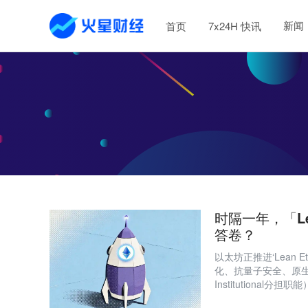
新闻
首页
7x24H 快讯
时隔一年，「Le
答卷？
以太坊正推进‘Lean 
化、抗量子安全、原生隐
Institutiona
构建更可持续、去中