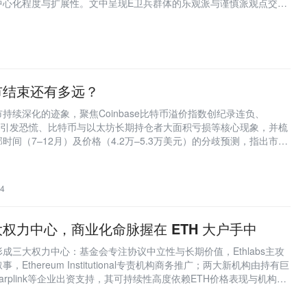
中心化程度与扩展性。文中呈现E卫兵群体的乐观派与谨慎派观点交锋
期可信度的基石与叙事修复关键，后者则担忧3–4年落地周期过长、
外部竞争压力。
市结束还有多远？
持续深化的迹象，聚焦Coinbase比特币溢价指数创纪录连负、
售BTC引发恐慌、比特币与以太坊长期持仓者大面积亏损等核心现象，并梳
间（7–12月）及价格（4.2万–5.3万美元）的分歧预测，指出市场
号。
4
权力中心，商业化命脉握在 ETH 大户手中
成三大权力中心：基金会专注协议中立性与长期价值，Ethlabs主攻
，Ethereum Institutional专责机构商务推广；两大新机构由持有巨
和Sharplink等企业出资支持，其可持续性高度依赖ETH价格表现与机构资