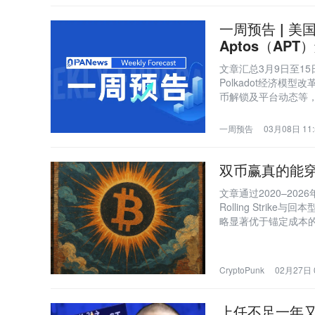
一周预告 | 
Aptos（AP
文章汇总3月9日至1
Polkadot经济模型
币解锁及平台动态等
一周预告
03月08日 11:
双币赢真的能
文章通过2020–202
Rolling Strik
略显著优于锚定成本
本身。
CryptoPunk
02月27日 
上任不足一年