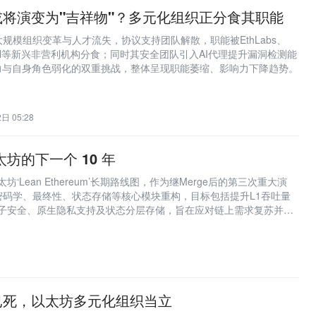
将演变为"吉祥物"？多元化组织正分食其职能
规模组织变革与人才流失，协议支持团队解散，职能被EthLabs、
titutional等新兴非营利机构分食；同时其安全团队引入AI代理提升漏洞检测能
人力与自身角色弱化的双重挑战，整体呈现职能萎缩、影响力下降趋势。
日 05:28
中以太坊的下一个 10 年
n 提出以太坊‘Lean Ethereum’长期路线图，作为继Merge后的第三次重大演
密码学、最终性、状态存储等核心模块重构，目标包括提升L1吞吐量
、实现量子安全、原生隐私支持及状态分层存储，旨在应对链上需求复苏并重
弈。
已死，以太坊多元化组织当立