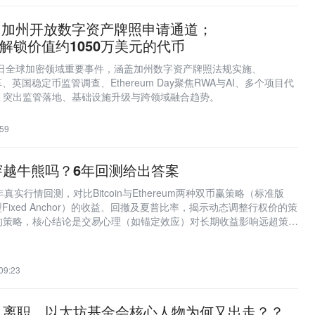
美国加州开放数字资产牌照申请通道；
T）解锁价值约1050万美元的代币
5日全球加密领域重要事件，涵盖加州数字资产牌照法规实施、
改革、英国稳定币监管调查、Ethereum Day聚焦RWA与AI、多个项目代
，突出监管落地、基础设施升级与跨领域融合趋势。
59
穿越牛熊吗？6年回测给出答案
6年真实行情回测，对比Bitcoin与Ethereum两种双币赢策略（标准版
e与回本型Fixed Anchor）的收益、回撤及夏普比率，揭示动态调整行权价的策
的策略，核心结论是交易心理（如锚定效应）对长期收益影响远超策略
09:23
又离职，以太坊基金会核心人物为何又出走？？