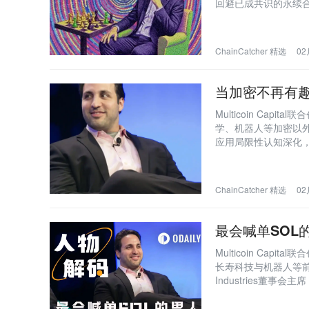
回避已成共识的永续
域。
ChainCatcher 精选
02
当加密不再有趣，当 
Multicoin Cap
学、机器人等加密以外
应用局限性认知深化
势。
ChainCatcher 精选
02
最会喊单SOL
Multicoin Cap
长寿科技与机器人等前沿
Industries董
推SOL的历程，以及