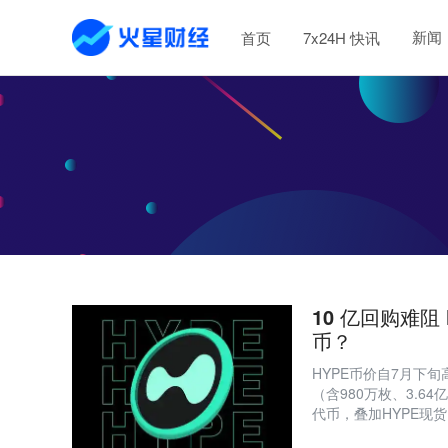
新闻
首页
7x24H 快讯
10 亿回购难阻 
币？
HYPE币价自7月下旬高
（含980万枚、3.64
代币，叠加HYPE现