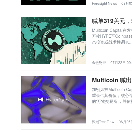
Foresight News
08月03
喊单319美元，
Multicoin Ca
万枚HYPE至Coi
态投资或战术性调仓。事
本面未受实质影响。
金色财经
07月22日 09:
Multicoin
加密风投Multicoin
重低估其价值；核心逻辑
的‘万物交易所’，并
深潮TechFlow
06月26日