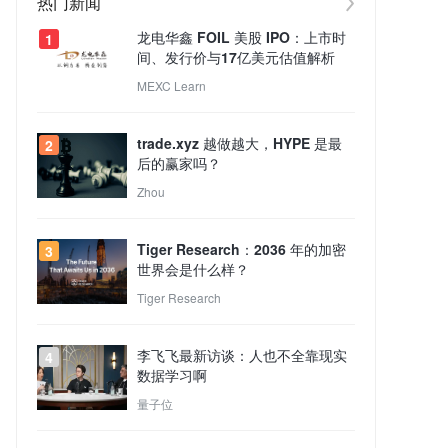
热门新闻
龙电华鑫 FOIL 美股 IPO：上市时
1
间、发行价与17亿美元估值解析
MEXC Learn
trade.xyz 越做越大，HYPE 是最
2
后的赢家吗？
Zhou
Tiger Research：2036 年的加密
3
世界会是什么样？
Tiger Research
李飞飞最新访谈：人也不全靠现实
4
数据学习啊
量子位