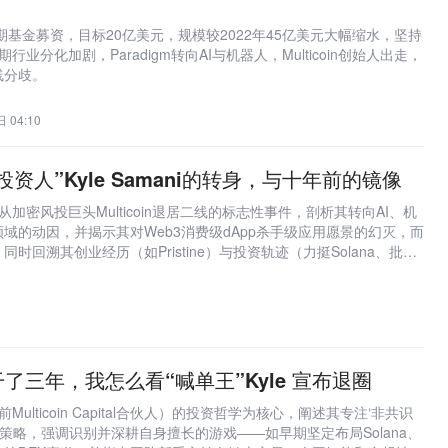
？
启动第五期基金募资，目标20亿美元，规模较2022年45亿美元大幅缩水，坚持
行业分化加剧，Paradigm转向AI与机器人，Multicoin创始人出走，
线分歧。
 04:10
资人”Kyle Samani的转身，与十年前的镜像
ani从加密风投巨头Multicoin退居二线的标志性事件，剖析其转向AI、机
域的动因，并揭示其对Web3消费级dApp杀手级应用愿景的幻灭，而
时回溯其创业经历（如Pristine）与投资轨迹（力挺Solana、批判
正经历叙事收缩与平台条件重构期，未来仍存突破可能。
in 干了三年，我怎么看“喊单王”Kyle 宣布退圈
i（前Multicoin Capital合伙人）的投资哲学为核心，阐述其专注‘非共识
’的策略，强调识别并深耕自身擅长的游戏——如早期坚定布局Solana、