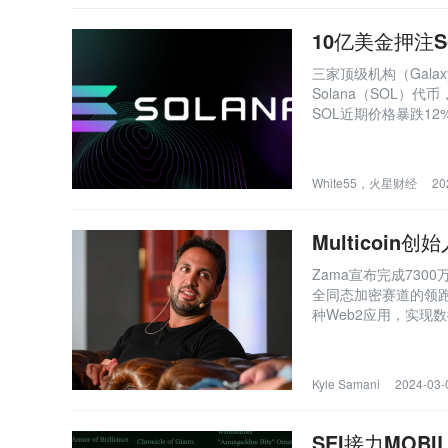
10亿美金押注
三家顶级机构（Galaxy D
Solana（SOL）
SOL近期价格暴跌1
本面持续改善，但高
MicroStrategy对
White55，火星财经
20
Multicoi
Zama宣布完成7300万美
全同态加密赛道的领
种Web2应用，实现
构想，将加密技术应
革命浪潮。
Kyle Samani
2024-03-
SEI接力MOBI