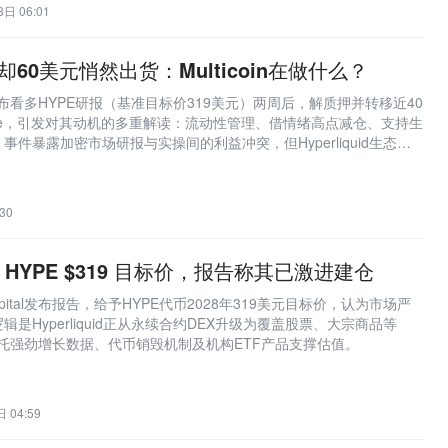
日 06:01
却60美元悄然出货：Multicoin在做什么？
pital在发布看多HYPE研报（基准目标价319美元）两周后，解质押并转移近40
nbase，引发对其动机的多重解读：流动性管理、借情绪高点减仓、支持生
件暴露加密市场研报与实操间的利益冲突，但Hyperliquid生态基
30
 喊出 HYPE $319 目标价，报告称其已激进建仓
 Capital发布报告，给予HYPE代币2028年319美元目标价，认为市场严
是Hyperliquid正从永续合约DEX升级为覆盖股票、大宗商品等
依托强劲增长数据、代币销毁机制及机构ETF产品支撑估值。
 04:59