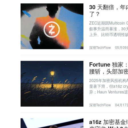
30 天翻倍，年
了？
ZEC近期因Multicoi
叙事升温而暴涨，30天
上升、比特币透明性
存疑。
深潮TechFlow
05月09日
Fortune 独家
腰斩，头部加密
2025年加密风投机构AUM
显著下滑，但a16z c
异；Haun Ventur
一轮募资，策略分化明显
深潮TechFlow
04月17日
a16z 加密基金