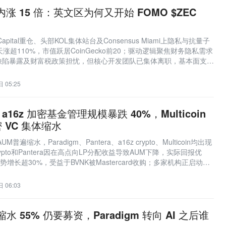
内涨 15 倍：英文区为何又开始 FOMO $ZEC
n Capital重仓、头部KOL集体站台及Consensus Miami上隐私与抗量子
涨超110%，市值跃居CoinGecko前20；驱动逻辑聚焦财务隐私需求
缺陷暴露及财富税政策担忧，但核心开发团队已集体离职，基本面支撑
 05:25
：a16z 加密基金管理规模暴跌 40%，Multicoin
 VC 集体缩水
普遍缩水，Paradigm、Pantera、a16z crypto、Multicoin均出现
rypto和Pantera因在高点向LP分配收益导致AUM下降，实际回报优
es逆势增长超30%，受益于BVNK被Mastercard收购；多家机构正启动新
，a16z坚持加密赛道，Paradigm则拓展至AI与机器人。
 06:03
缩水 55% 仍要募资，Paradigm 转向 AI 之后谁