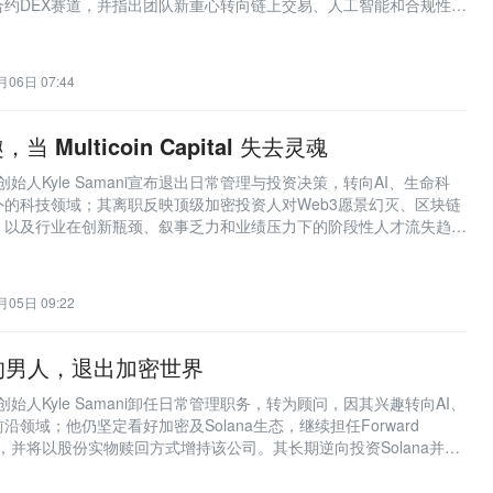
合约DEX赛道，并指出团队新重心转向链上交易、人工智能和合规性领
月06日 07:44
Multicoin Capital 失去灵魂
ital联合创始人Kyle Samani宣布退出日常管理与投资决策，转向AI、生命科
的科技领域；其离职反映顶级加密投资人对Web3愿景幻灭、区块链
，以及行业在创新瓶颈、叙事乏力和业绩压力下的阶段性人才流失趋
月05日 09:22
的男人，退出加密世界
ital联合创始人Kyle Samani卸任日常管理职务，转为顾问，因其兴趣转向AI、
领域；他仍坚定看好加密及Solana生态，继续担任Forward
事会主席，并将以股份实物赎回方式增持该公司。其长期逆向投资Solana并力
在加密圈极具争议又备受同行推崇的形象亦被重点回顾。