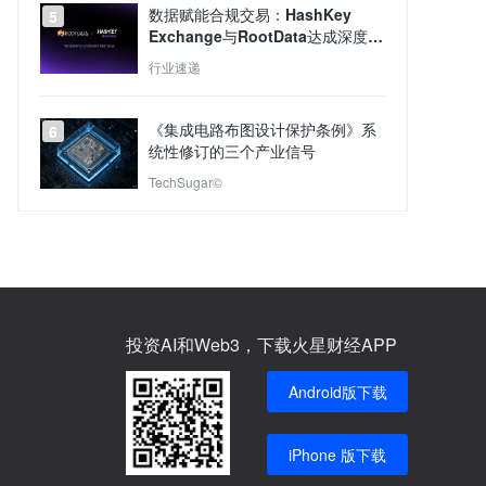
数据赋能合规交易：HashKey
5
Exchange与RootData达成深度合
作
行业速递
《集成电路布图设计保护条例》系
6
统性修订的三个产业信号
TechSugar©
投资AI和Web3，下载火星财经APP
Android版下载
iPhone 版下载