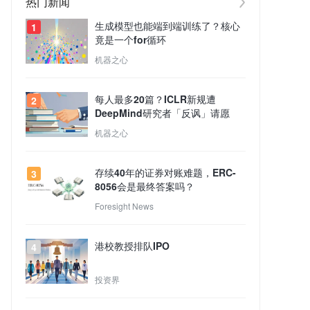
热门新闻
生成模型也能端到端训练了？核心
1
竟是一个for循环
机器之心
每人最多20篇？ICLR新规遭
2
DeepMind研究者「反讽」请愿
机器之心
存续40年的证券对账难题，ERC-
3
8056会是最终答案吗？
Foresight News
港校教授排队IPO
4
投资界