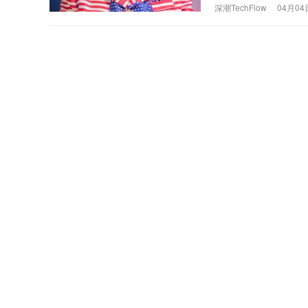
深潮TechFlow
04月04日