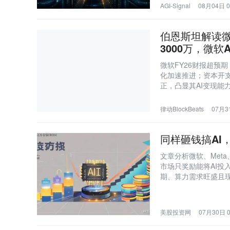
AGI-Signal
08月04日 0
伯恩斯坦解读微软
3000万，微软
微软FY26财报超预期，
化加速推进；资本开
正，凸显其AI变现能
律动BlockBeats
07月31
同样砸钱搞AI
文章分析微软、Met
市场只奖励能将AI投
期、算力需求旺盛且现
晰、自由现金流承压
美股投资网
07月30日 0