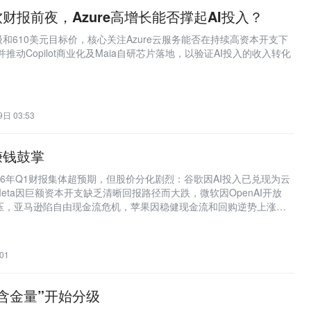
财报前夜，Azure高增长能否撑起AI投入？
和610美元目标价，核心关注Azure云服务能否在持续高资本开支下
并推动Copilot商业化及Maia自研芯片落地，以验证AI投入的收入转化
日 03:53
赚钱鼓掌
26年Q1财报集体超预期，但股价分化剧烈：谷歌因AI投入已兑现为云
eta因巨额资本开支缺乏清晰回报路径而大跌，微软因OpenAI开放
承压，亚马逊陷自由现金流危机，苹果因稳健现金流和回购逆势上涨。
AI’的信仰驱动转向‘验证回报’的证据驱动。
01
“含金量”开始分级