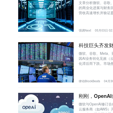
文章分析微软、谷歌、
的商业化进展与财务回
营收高速增长并验证盈
避算力烧钱；同时对比
强调Next
05月03日 02:
科技巨头齐发财
微软、谷歌、Meta
因AI业务转化见效（
化滞后而下跌。市场焦
计达7100亿美元，
律动BlockBeats
04月30
刚刚，Open
微软与OpenAI修订
云服务商（如AWS）开