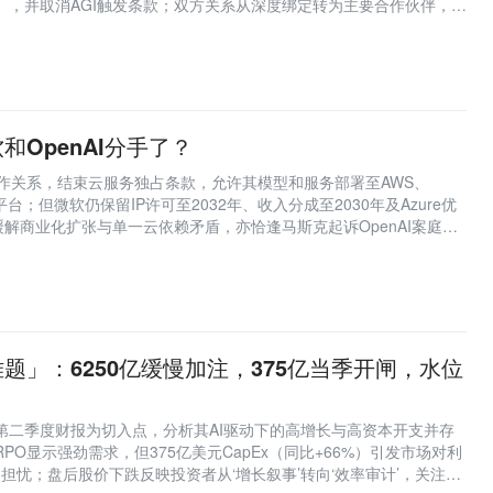
限），并取消AGI触发条款；双方关系从深度绑定转为主要合作伙伴，反
塑与算力多源化趋势。
1
和OpenAI分手了？
新合作关系，结束云服务独占条款，允许其模型和服务部署至AWS、
等多云平台；但微软仍保留IP许可至2032年、收入分成至2030年及Azure优
解商业化扩张与单一云依赖矛盾，亦恰逢马斯克起诉OpenAI案庭审
双重应对意味。
题」：6250亿缓慢加注，375亿当季开闸，水位
年第二季度财报为切入点，分析其AI驱动下的高增长与高资本开支并存
RPO显示强劲需求，但375亿美元CapEx（同比+66%）引发市场对利
的担忧；盘后股价下跌反映投资者从‘增长叙事’转向‘效率审计’，关注