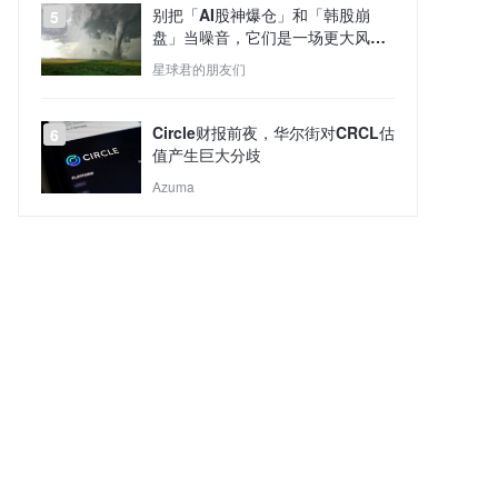
别把「AI股神爆仓」和「韩股崩
5
盘」当噪音，它们是一场更大风暴
的预演
星球君的朋友们
Circle财报前夜，华尔街对CRCL估
6
值产生巨大分歧
Azuma