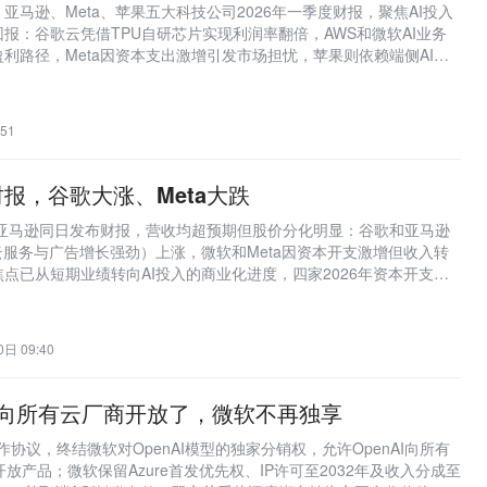
亚马逊、Meta、苹果五大科技公司2026年一季度财报，聚焦AI投入
报：谷歌云凭借TPU自研芯片实现利润率翻倍，AWS和微软AI业务
利路径，Meta因资本支出激增引发市场担忧，苹果则依赖端侧AI规
中国大厂AI投资节奏与商业化关键指标。
51
报，谷歌大涨、Meta大跌
、亚马逊同日发布财报，营收均超预期但股价分化明显：谷歌和亚马逊
云服务与广告增长强劲）上涨，微软和Meta因资本开支激增但收入转
点已从短期业绩转向AI投入的商业化进度，四家2026年资本开支合
创历史纪录。
日 09:40
AI向所有云厂商开放了，微软不再独享
合作协议，终结微软对OpenAI模型的独家分销权，允许OpenAI向所有
放产品；微软保留Azure首发优先权、IP许可至2032年及收入分成至