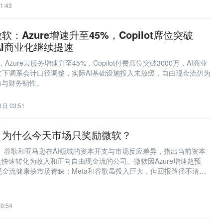
1:43
：Azure增速升至45%，Copilot席位突破
AI商业化继续提速
Azure云服务增速升至45%，Copilot付费席位突破3000万，AI商业
支下调系会计口径调整，实际AI基础设施投入未放缓，自由现金流仍为
力与财务韧性。
日 03:51
，为什么今天市场只奖励微软？
a、谷歌和亚马逊在AI领域的资本开支与市场反应差异，指出当前资本
入快速转化为收入和正向自由现金流的公司。微软因Azure增速超预
金流健康获市场青睐；Meta和谷歌虽投入巨大，但回报路径不清
，导致股价受挫。
0:54