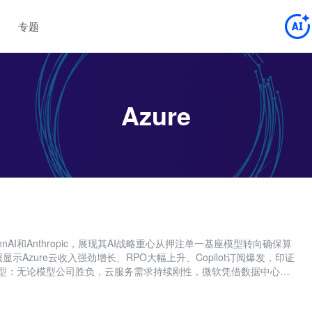
专题
Azure
nAI和Anthropic，展现其AI战略重心从押注单一基座模型转向确保算
示Azure云收入强劲增长、RPO大幅上升、Copilot订阅爆发，印证
成型：无论模型公司胜负，云服务需求持续刚性，微软凭借数据中心、
AI/Maya）锁定长期现金流。