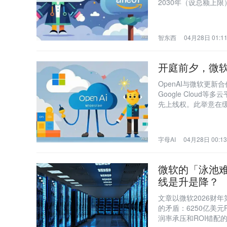
2030年（设总额上
映AI巨头分销格局重
智东西
04月28日 01:1
开庭前夕，微软
OpenAI与微软更
Google Cloud
先上线权。此举意在缓
启动，具舆论与法律
字母AI
04月28日 00:13
微软的「泳池难
线是升是降？
文章以微软2026财
的矛盾：6250亿美元
润率承压和ROI错配