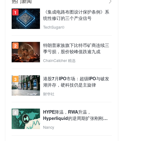
热门新闻
《集成电路布图设计保护条例》系
1
统性修订的三个产业信号
TechSugar©
特朗普家族旗下比特币矿商连续三
2
季亏损，股价较峰值跌逾九成
ChainCatcher 精选
港股7月IPO市场：超级IPO与破发
3
潮并存，硬科技仍是主旋律
财华社
HYPE降温，RWA升温，
4
Hyperliquid的逆周期扩张刚刚开
始？
Nancy