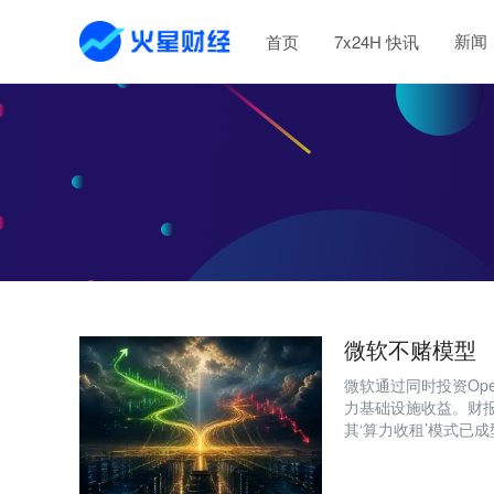
新闻
首页
7x24H 快讯
微软不赌模型
微软通过同时投资Ope
力基础设施收益。财报显
其‘算力收租’模式已
模型平台与自研技术（M