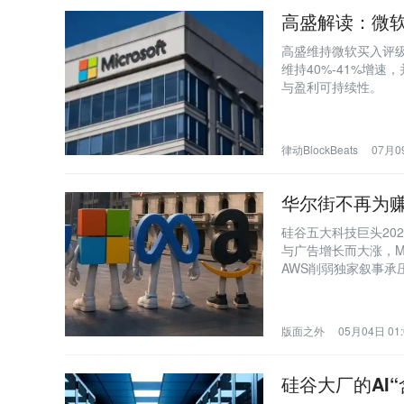
高盛解读：微软
高盛维持微软买入评级
维持40%-41%增速，
与盈利可持续性。
律动BlockBeats
07月09
华尔街不再为
硅谷五大科技巨头20
与广告增长而大涨，M
AWS削弱独家叙事
市场逻辑从‘All in 
版面之外
05月04日 01:
硅谷大厂的AI