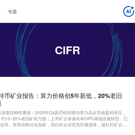
专题
CIFR
es比特币矿业报告：算力价格创5年新低，20%老旧
损
深度结构性重组：2025年Q4因币价回调与算力高企导致盈利承压，
约15–20%老旧矿机亏损；上市矿企加速向AI/HPC基础设施转型，已
关合同，资本结构分化加剧，高杠杆企业背负巨额债务，低杠杆矿企展
价格未能于2026年反弹至10万美元以上，高成本矿工将加速出清。