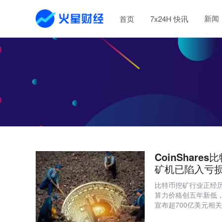
新闻
首页
7x24H 快讯
CoinShar
矿机已陷入亏
比特币挖矿行业正经历
算力价格创五年新低，
宣布超700亿美元相
现财务韧性；若BTC