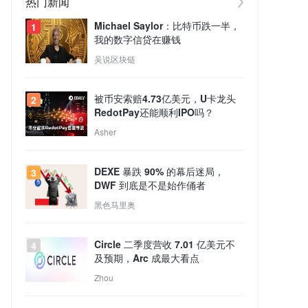
热门新闻
Michael Saylor：比特币跌一半，
1
我的数字信贷在赚钱
吴说区块链
被币安索赔4.73亿美元，U卡龙头
2
RedotPay还能顺利IPO吗？
Asher
DEXE 暴跌 90% 的幕后迷局，
3
DWF 到底是不是始作俑者
黑色马里奥
Circle 二季度营收 7.01 亿美元不
4
及预期，Arc 成最大看点
Zhou