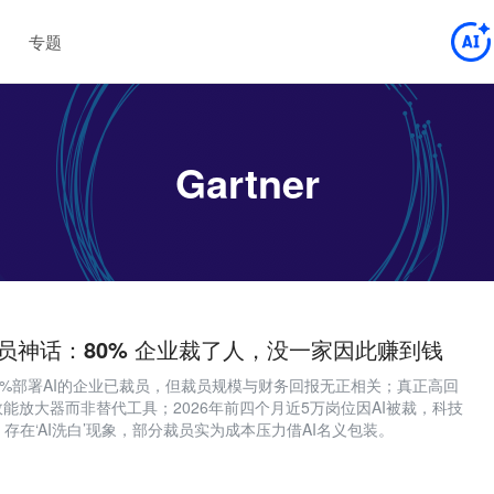
专题
Gartner
 裁员神话：80% 企业裁了人，没一家因此赚到钱
，80%部署AI的企业已裁员，但裁员规模与财务回报无正相关；真正高回
效能放大器而非替代工具；2026年前四个月近5万岗位因AI被裁，科技
存在‘AI洗白’现象，部分裁员实为成本压力借AI名义包装。