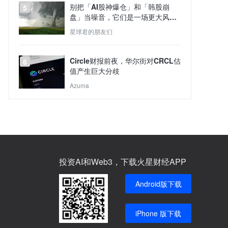
别把「AI股神爆仓」和「韩股崩
5
盘」当噪音，它们是一场更大风暴
的预演
星球君的朋友们
Circle财报前夜，华尔街对CRCL估
6
值产生巨大分歧
Azuma
投资AI和Web3，下载火星财经APP
Android版下载
iPhone 版下载