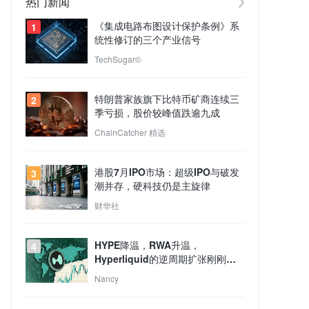
热门新闻
《集成电路布图设计保护条例》系
1
统性修订的三个产业信号
TechSugar©
特朗普家族旗下比特币矿商连续三
2
季亏损，股价较峰值跌逾九成
ChainCatcher 精选
港股7月IPO市场：超级IPO与破发
3
潮并存，硬科技仍是主旋律
财华社
HYPE降温，RWA升温，
4
Hyperliquid的逆周期扩张刚刚开
始？
Nancy