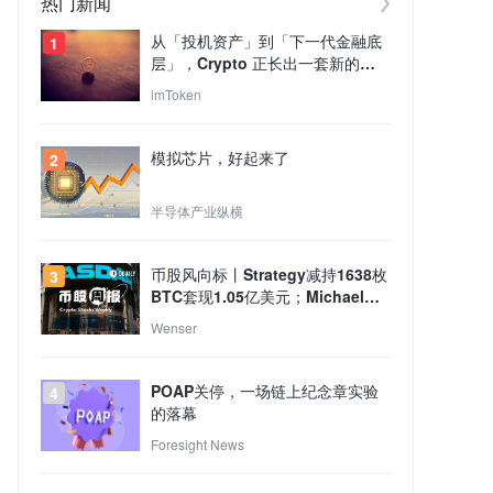
热门新闻
从「投机资产」到「下一代金融底
1
层」，Crypto 正长出一套新的
TradFi 世界？
imToken
模拟芯片，好起来了
2
半导体产业纵横
币股风向标丨Strategy减持1638枚
3
BTC套现1.05亿美元；Michael
Saylor重申本人未出售任何比特
Wenser
币，Strategy买卖行为与个人持仓
无关（8月4日）
POAP关停，一场链上纪念章实验
4
的落幕
Foresight News