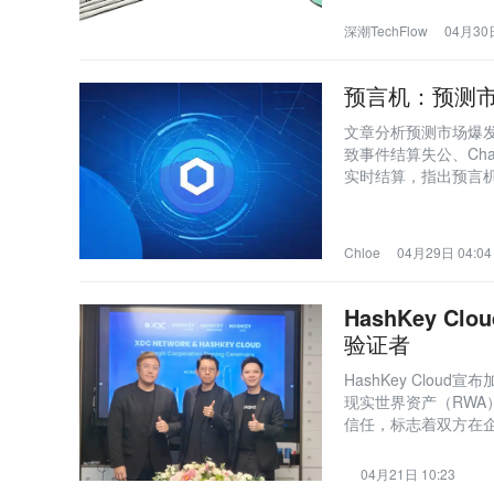
深潮TechFlow
04月30日
预言机：预测
文章分析预测市场爆
致事件结算失公、Chai
实时结算，指出预言
分轨接入不同预言机
Chloe
04月29日 04:04
HashKey C
验证者
HashKey Clou
现实世界资产（RW
信任，标志着双方在
04月21日 10:23