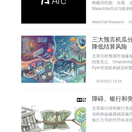
构建高性能、合规、企
Malachite共识
层’，主网拟于今夏上
Web3Caff Research
0
三大预言机瓜分预测
降低结算风险
文章分析预测市场爆
结算失公、Chainl
Pyth凭借机构级实
层‘可验证事实层’，
05月02日 13:34
障碍、银行和
文章探讨传统银行资
动机构金融基础设施升级；重点
银行主导的代币化存
FDIC承保等方面对