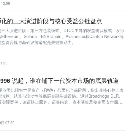
13:06
币化的三大演进阶段与核心受益公链盘点
三大演进阶段：第三方包装模式、DTCC主导的权益确认模式、发行
eum、Solana、BNB Chain、Avalanche和Canton Network等
调监管合规与基础设施适配是关键推动力。
1:35
1996 说起，谁在铺下一代资本市场的底层轨道
网拐点类比现实世界资产（RWA）代币化当前阶段，指出其核心并非表
算、结算与流动性等底层金融基础设施。通过Broadridge DLR、
rion等实际案例，论证链上回购、证券结算、资本募集及稳定币支付四大
调Canton Network凭借交易级隐私、原子结算与公共许可架构成
，亚洲市场正加速落地。
日 07:39