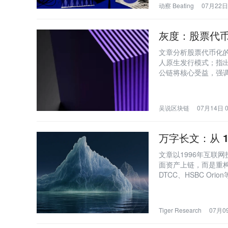
动察 Beating
07月22日 
灰度：股票代
文章分析股票代币化的
人原生发行模式；指出Ether
公链将核心受益，强
吴说区块链
07月14日 0
万字长文：从 
文章以1996年互联
面资产上链，而是重构清
DTCC、HSBC O
场景的结构性变革，并强
为机构首选基础设施
Tiger Research
07月09