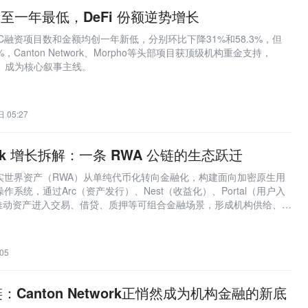
跌至一年最低，DeFi 份额逆势增长
VC融资项目数和金额均创一年新低，分别环比下降31%和58.3%，但
%，Canton Network、Morpho等头部项目获顶级机构重金支持，
）成为核心叙事主线。
 05:27
work 增长拆解：一条 RWA 公链的生态跃迁
rk 将现实世界资产（RWA）从单纯代币化转向金融化，构建面向加密原生用
操作系统，通过Arc（资产发行）、Nest（收益化）、Portal（用户入
推动资产进入交易、借贷、质押等可组合金融场景，形成机构供给、用
流动性增长的正向飞轮。
05
Canton Network正悄然成为机构金融的新底