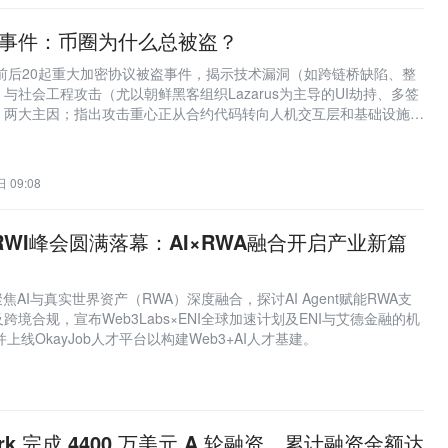
被盗事件：币圈为什么总被盗？
年前后20起重大加密协议被盗事件，揭示技术漏洞（如跨链桥缺陷、整
与社会工程攻击（尤以朝鲜黑客组织Lazarus为主导的UI劫持、多签
）两大主因；指出攻击重心正从合约代码转向人机交互层和基础设施依
可组合性加剧风险传导。
 09:08
RWI峰会圆满落幕：AI×RWA融合开启产业新篇
焦AI与真实世界资产（RWA）深度融合，探讨AI Agent赋能RWA支
境合规，宣布Web3Labs×ENI全球加速计划及ENI与艾德金融的机
上线OkayJob人才平台以构建Web3+AI人才基建。
twork 完成 4400 万美元 A 轮融资，累计融资金额达