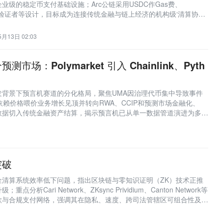
业级的稳定币支付基础设施；Arc公链采用USDC作Gas费、
与机构验证者等设计，目标成为连接传统金融与链上经济的机构级‘清算协调
线。
5月13日 02:03
市场：Polymarket 引入 Chainlink、Pyth
发背景下预言机赛道的分化格局，聚焦UMA因治理代币集中导致事件
ink依赖价格喂价业务增长见顶并转向RWA、CCIP和预测市场金融化、
时数据切入传统金融资产结算，揭示预言机已从单一数据管道演进为多
平台依数据类型分轨采用不同预言机。
突破
金清算系统效率低下问题，指出区块链与零知识证明（ZK）技术正推
分析Cari Network、ZKsync Prividium、Canton Network等
款与合规支付网络，强调其在隐私、速度、跨司法管辖区可组合性及
稳定币竞争的回应。