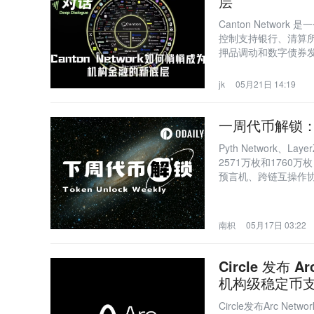
层
Canton Netw
控制支持银行、清算
押品调动和数字债券发
标志其从实验阶段迈
jk
05月21日 14:19
一周代币解锁：
Pyth Network、
2571万枚和1760
预言机、跨链互操作协
南枳
05月17日 03:22
Circle 发布
机构级稳定币支
Circle发布Arc 