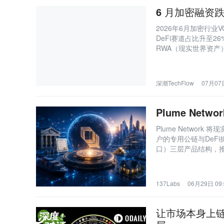
6 月加密融资
2026年6月加密行业
DeFi赛道占比升至26
RWA（现实世界资产
深潮TechFlow
07月07日
Plume Net
Plume Netwo
户的专用公链与DeFi
口）三层产品结构，
户需求、协议生态和
137Labs
06月29日 09:
让市场本身上链：