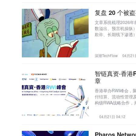
复盘 20 个
文章系统梳理2026
数溢出、预言机操纵）
欺诈、长期线下渗透
赖链，并强调DeFi
深潮TechFlow
04月21日
智链真资·香港
章
香港举办RWI峰会，聚
付结算、流动性管理及跨
构级RWA战略合作，并
04月21日 04:12
Pharos Ne