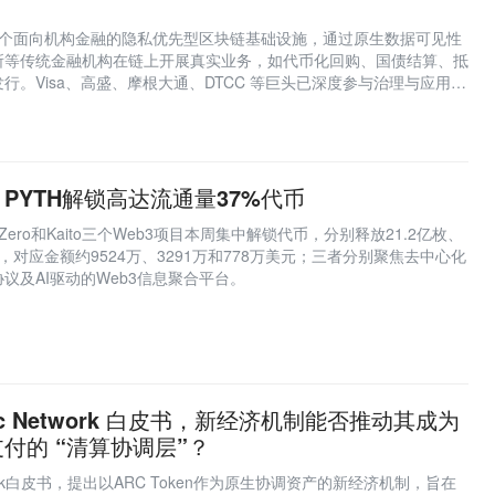
ork 是一个面向机构金融的隐私优先型区块链基础设施，通过原生数据可见性
所等传统金融机构在链上开展真实业务，如代币化回购、国债结算、抵
行。Visa、高盛、摩根大通、DTCC 等巨头已深度参与治理与应用，
入生产就绪阶段。
PYTH解锁高达流通量37%代币
LayerZero和Kaito三个Web3项目本周集中解锁代币，分别释放21.2亿枚、
万枚，对应金额约9524万、3291万和778万美元；三者分别聚焦去中心化
议及AI驱动的Web3信息聚合平台。
 Arc Network 白皮书，新经济机制能否推动其成为
付的 “清算协调层”？
Network白皮书，提出以ARC Token作为原生协调资产的新经济机制，旨在