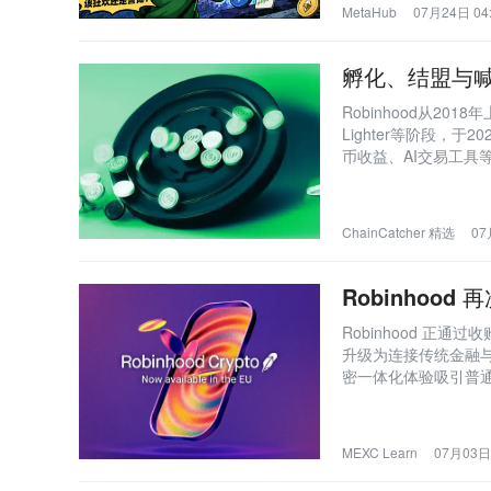
MetaHub
07月24日 04
孵化、结盟与喊单
Robinhood从201
Lighter等阶段，于2
币收益、AI交易工具
统金融巨头主导构建
ChainCatcher 精选
07
Robinhoo
Robinhood 正通过收购
升级为连接传统金融
密一体化体验吸引普
MEXC Learn
07月03日 