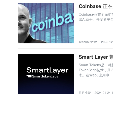
Coinbase
Coinbase宣布
出AI助手、开发者平
Techub News
2025-12
Smart La
Smart Tokens是
TokenScrip
求。在Web3应用中，
确保数据归用户所有。Sm
服务节点提供Toke
线，未来可期。
日月小楚
2024-01-24 