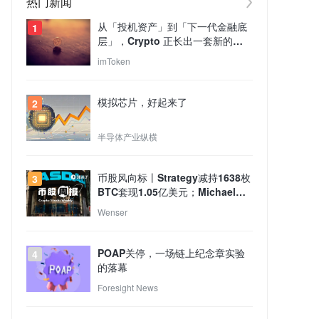
热门新闻
从「投机资产」到「下一代金融底
1
层」，Crypto 正长出一套新的
TradFi 世界？
imToken
模拟芯片，好起来了
2
半导体产业纵横
币股风向标丨Strategy减持1638枚
3
BTC套现1.05亿美元；Michael
Saylor重申本人未出售任何比特
Wenser
币，Strategy买卖行为与个人持仓
无关（8月4日）
POAP关停，一场链上纪念章实验
4
的落幕
Foresight News