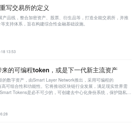
 正在重写交易所的定义
全面扩展产品线，整合加密资产、股票、衍生品等，打造全能交易所，并推
台等支持体系，旨在构建综合性金融基础设施。
-18 13:53
yer 带来的可编程token，或是下一代新主流资产
一种新的数字资产，由Smart Layer Network推出，采用可编程的
技术，具有高可组合性和功能性。它将推动区块链行业发展，满足现实世界需
Smart Tokens是必不可少的，可创建去中心化身份系统，保护隐私并
art Layer Network是一个去中心化的网络服务，通过智能合约和
nAPIs，激励节点提供有效的基本服务。团队已磨砺6年，即将在牛市上
16:28