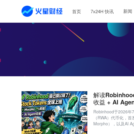
新闻
首页
7x24H 快讯
解读Robinhoo
收益 + AI Ag
Robinhood于202
（RWA）代币化，首发
Morpho），以及A
Web3生态。