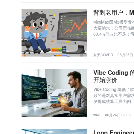
背刺老用户，Mi
MiniMax因M3模
大幅缩水；公司面临商
69.4%但占比不足；
进A+H上市以缓解资
财天COVER
06月25日 
Vibe Cod
开始涨价
Vibe Coding
败的是对真实用户需求
发提成核算工具为例
续运营能力者才能跨越
wiwi
06月24日 09:35
Loop Engin