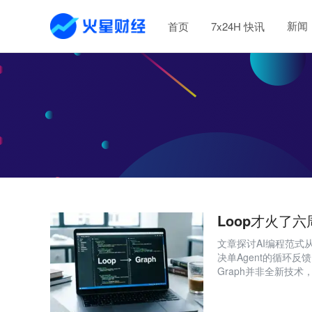
新闻
首页
7x24H 快讯
Loop才火了六周
文章探讨AI编程范式从Loo
决单Agent的循环反
Graph并非全新技
由、可约束的系统设