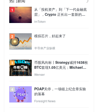
热门新闻
从「投机资产」到「下一代金融底
1
层」，Crypto 正长出一套新的
TradFi 世界？
imToken
模拟芯片，好起来了
2
半导体产业纵横
币股风向标丨Strategy减持1638枚
3
BTC套现1.05亿美元；Michael
Saylor重申本人未出售任何比特
Wenser
币，Strategy买卖行为与个人持仓
无关（8月4日）
POAP关停，一场链上纪念章实验
4
的落幕
Foresight News