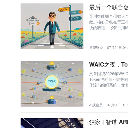
最后一个联合
百川智能联合创始人全
散。核心分歧在于王小川
快的赛道。尽管百川
模型进展滞后及IPO
博望财经
07月24日 04:
WAIC之夜：T
文章围绕2026年W
Token消耗量不能
作流与组织系统，尤其以
作机制、岗位职责与
AI观察员
07月20日 13:
独家 | 智谱 A