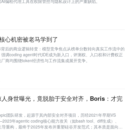
AI编程代理工具在权限管控与隐私设计上的严重缺陷。
0
n的核心机密被老马学到了
.5发布背后的商业逻辑转变：模型竞争焦点从榜单分数转向真实工作流中的
调coding agent时代IDE成为新入口，评测权、入口权和计费权正
厂商均围绕token经济性与工作流集成展开竞争。
5
ode惊人身世曝光，竟脱胎于安全对齐，Boris：才完
Anthropic团队研发，起源于其内部安全对齐项目，历经2021年早期VS
2023年agentic coding核心能力攻关（如bash tool、diff生成）、
herny主导重构，最终于2025年发布并重塑硅谷开发范式；其本质是面向真