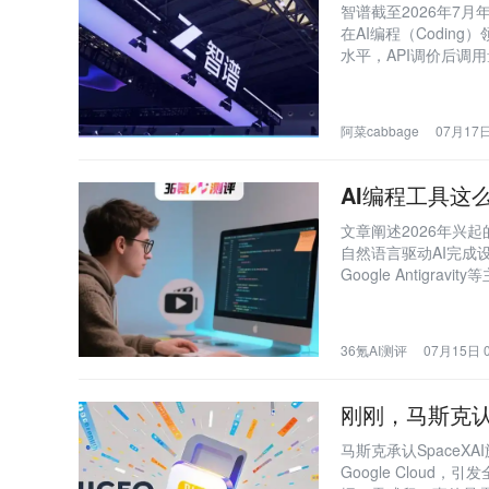
智谱截至2026年7
在AI编程（Codi
水平，API调价后调
阿菜cabbage
07月17日
AI编程工具这
文章阐述2026年兴起
自然语言驱动AI完成设计
Google Antig
调工具选择应匹配具
个体创业者的核心竞
36氪AI测评
07月15日 0
刚刚，马斯克认
马斯克承认SpaceX
Google Clou