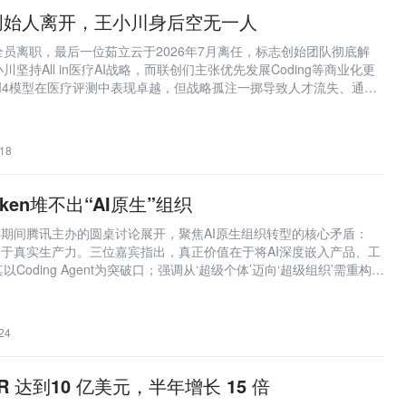
创始人离开，王小川身后空无一人
员离职，最后一位茹立云于2026年7月离任，标志创始团队彻底解
坚持All in医疗AI战略，而联创们主张优先发展Coding等商业化更
M4模型在医疗评测中表现卓越，但战略孤注一掷导致人才流失、通用
前景承压。
18
oken堆不出“AI原生”组织
AIC期间腾讯主办的圆桌讨论展开，聚焦AI原生组织转型的核心矛盾：
等同于真实生产力。三位嘉宾指出，真正价值在于将AI深度嵌入产品、工
Coding Agent为突破口；强调从‘超级个体’迈向‘超级组织’需重构协
数字员工体系，并警惕技术债与安全风险。
24
RR 达到10 亿美元，半年增长 15 倍