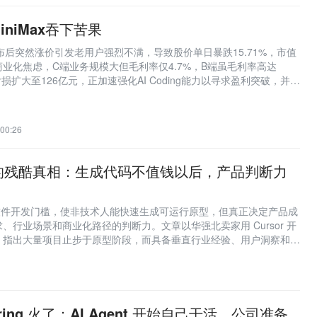
niMax吞下苦果
型发布后突然涨价引发老用户强烈不满，导致股价单日暴跌15.71%，市值
业化焦虑，C端业务规模大但毛利率仅4.7%，B端虽毛利率高达
亏损扩大至126亿元，正加速强化AI Coding能力以寻求盈利突破，并推
金压力。
00:26
ing 的残酷真相：生成代码不值钱以后，产品判断力
 降低了软件开发门槛，使非技术人能快速生成可运行原型，但真正决定产品成
、行业场景和商业化路径的判断力。文章以华强北卖家用 Cursor 开
，指出大量项目止步于原型阶段，而具备垂直行业经验、用户洞察和持
‘原型死亡交叉点’，实现可持续产品化。
eering 火了：AI Agent 开始自己干活，公司准备