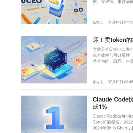
据，零残留。事件暴露
新智元
07月14日 07:5
坏！卖toke
文章分析Grok 4
成本效率与可计费性，强
整合为统一战场，中美
象先志
07月10日 03:4
Claude C
成1%
Claude Code由
Code扩展探索、2022–
2024年Boris C