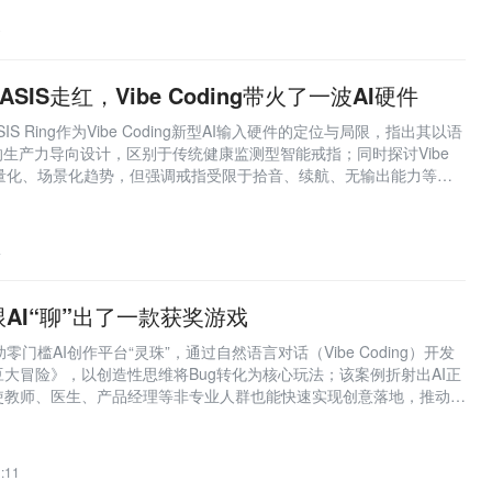
能体，但开发者强调当前仅完成1%的长期目标。
0
SIS走红，Vibe Coding带火了一波AI硬件
S Ring作为Vibe Coding新型AI输入硬件的定位与局限，指出其以语
的生产力导向设计，区别于传统健康监测型智能戒指；同时探讨Vibe
交互轻量化、场景化趋势，但强调戒指受限于拾音、续航、无输出能力等短
辅助启动设备而非核心生产力工具。
4
跟AI“聊”出了一款获奖游戏
零门槛AI创作平台“灵珠”，通过自然语言对话（Vibe Coding）开发
大冒险》，以创造性思维将Bug转化为核心玩法；该案例折射出AI正
使教师、医生、产品经理等非专业人群也能快速实现创意落地，推动创
力与问题意识。
:11