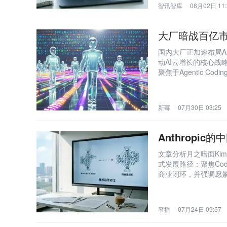
智讯智库
08月02日 11:
大厂暗战百亿市场
国内大厂正加速布局A
动AI云增长的核心战略
聚焦于Agentic C
术卡位战。
新莓
07月30日 03:25
Anthropic
文章分析月之暗面Kim
式发展路径：聚焦Co
商业闭环，并强调愿景
或追逐超级入口。
窄播
07月24日 09:57