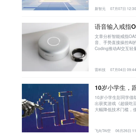
实软件工程的自主智
新智元
07月07日 12:3
语音输入戒指OA
文章分析智能戒指OASI
音、手势直接操控AI
Coding推动AI
板，目前仅适合作为
雷科技
07月04日 09:4
10岁小学生，
10岁小学生彭同学借助
出获奖游戏《超级吃豆
大幅降低技术门槛，
作主体回归人的想象
飞向TAI空
06月26日 11