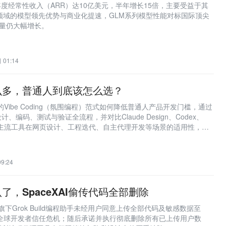
月年度经常性收入（ARR）达10亿美元，半年增长15倍，主要受益于其
ng）领域的模型领先优势与商业化提速，GLM系列模型性能对标国际顶尖
用量仍大幅增长。
 01:14
么多，普通人到底该怎么选？
的Vibe Coding（氛围编程）范式如何降低普通人产品开发门槛，通过
、编码、测试与验证全流程，并对比Claude Design、Codex、
ravity等主流工具在网页设计、工程迭代、自主代理开发等场景的适用性，强
体需求，同时指出技术门槛下降后，商业认知、行业洞察与执行力成为
争力。
9:24
了，SpaceXAI偷传代码全部删除
AI旗下Grok Build编程助手未经用户同意上传全部代码及敏感数据至
d，引发全球开发者信任危机；随后承诺并执行彻底删除所有已上传用户数