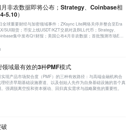
非农数据即将公布；Strategy、Coinbase相
-5.10）
日全球重要财经与加密领域事件：ZKsync Lite网络关停并整合至Era
SUI期货；币安上线USDT/KZT交易对及BILL代币；Strategy、
oin、Coinbase集中发布Q1财报；美国公布4月非农数据；首批预测市场ETF
推出。
3
加密领域最有效的3种PMF模式
司实现产品市场契合度（PMF）的三种有效路径：与高端金融机构合
I代理经济早期基础设施赛道、以及创始人先作为自身基础设施的首个真
用。强调脱离空投和资本驱动、回归真实需求与战略聚焦的重要性。
突破