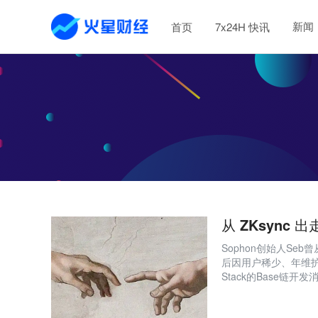
新闻
首页
7x24H 快讯
从 ZKsync
Sophon创始人Seb
后因用户稀少、年维护
Stack的Base
竞争的现实。