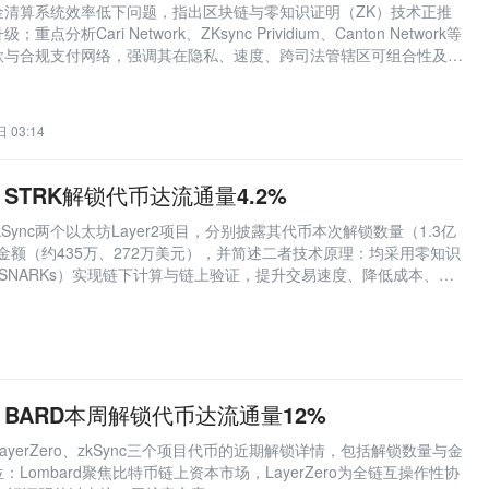
金清算系统效率低下问题，指出区块链与零知识证明（ZK）技术正推
分析Cari Network、ZKsync Prividium、Canton Network等
款与合规支付网络，强调其在隐私、速度、跨司法管辖区可组合性及
稳定币竞争的回应。
 03:14
STRK解锁代币达流通量4.2%
和zkSync两个以太坊Layer2项目，分别披露其代币本次解锁数量（1.3亿
应金额（约435万、272万美元），并简述二者技术原理：均采用零知识
s/zk-SNARKs）实现链下计算与链上验证，提升交易速度、降低成本、增
BARD本周解锁代币达流通量12%
LayerZero、zkSync三个项目代币的近期解锁详情，包括解锁数量与金
Lombard聚焦比特币链上资本市场，LayerZero为全链互操作性协