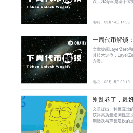
议，zkSync是基
南枳
03月14日 14:56
一周代币解锁：
文章披露LayerZe
其技术定位：Layer
方案。
南枳
02月15日 09:10
别乱卷了，最好
文章提出一种反直觉
获得高质量追溯性空
期活跃与声誉建设的