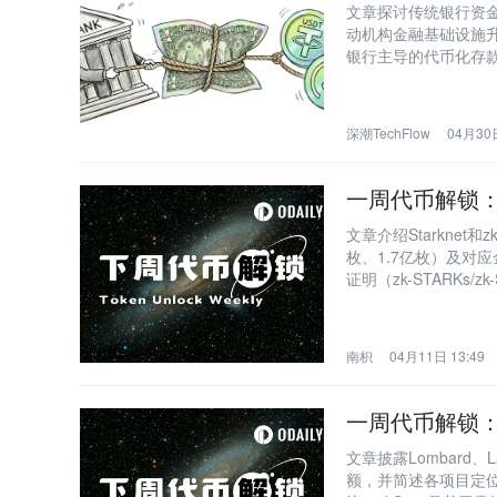
文章探讨传统银行资
动机构金融基础设施升级；重点
银行主导的代币化存
FDIC承保等方面对
深潮TechFlow
04月30日
一周代币解锁：
文章介绍Starknet
枚、1.7亿枚）及对
证明（zk-STARK
强可扩展性。
南枳
04月11日 13:49
一周代币解锁：
文章披露Lombard、
额，并简述各项目定位：