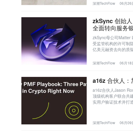
深潮TechFlow
06月26日
zkSync 
全面转向服务
zkSync母公司Matt
受监管机构的许可制隐私
亿美元融资去向的质疑
境下的商业求生选择
深潮TechFlow
06月18日
a16z 合伙人
a16z合伙人Jason
顶级机构客户联合共建
实用户验证技术并打
深潮TechFlow
06月09日