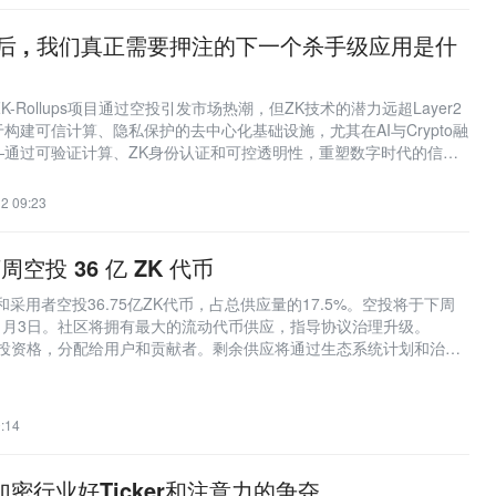
ps 之后 , 我们真正需要押注的下一个杀手级应用是什
et等ZK-Rollups项目通过空投引发市场热潮，但ZK技术的潜力远超Layer2
构建可信计算、隐私保护的去中心化基础设施，尤其在AI与Crypto融
—通过可验证计算、ZK身份认证和可控透明性，重塑数字时代的信任
数据主权与隐私保护。ZK不仅是效率工具，更是未来数字文明的信任
2 09:23
下周空投 36 亿 ZK 代币
户和采用者空投36.75亿ZK代币，占总供应量的17.5%。空投将于下周
年1月3日。社区将拥有最大的流动代币供应，指导协议治理升级。
合空投资格，分配给用户和贡献者。剩余供应将通过生态系统计划和治理
分配给实验社区，剩余部分分配给投资者和团队。代币将在2025年
枚。品牌也从zkSync变为ZKsync。
:14
加密行业好Ticker和注意力的争夺