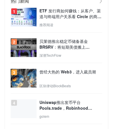
热门新闻
ETF 发行商如何赚钱：从客户、渠
1
道与终端用户关系看 Circle 的商业
模式
推荐阅读
贝莱德推出稳定币储备基金
2
BRSRV：将短期美债搬上
Solana、Ethereum与Tempo
深潮TechFlow
曾经大热的 Web3，进入裁员潮
3
区块律动BlockBeats
Uniswap推出发币平台
4
Pools.trade，Robinhood
Launchpad生态重新洗牌？
golem