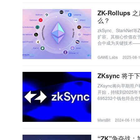
ZK-Rollu
么？
zkSync、StarkN
扩容。其核心价值在于
合中成为关键技术—
体系，最终实现用户
基石。
GAWE Labs
2025-08-1
ZKsync 将于
ZKsync将向早期用
开始，持续到2025
695232个钱包符
流程分配，其中一部分
解锁，总供应量为210亿
MarsBit
2024-06-11 00
“ZK”争夺战：