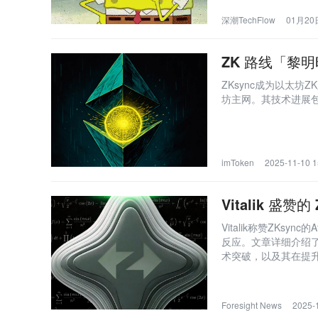
深潮TechFlow
01月20日
ZK 路线「黎
ZKsync成为以太
坊主网。其技术进展
imToken
2025-11-10 1
Vitalik 盛
Vitalik称赞ZKs
反应。文章详细介绍了Z
术突破，以及其在提
太坊生态中的潜力。
Foresight News
2025-