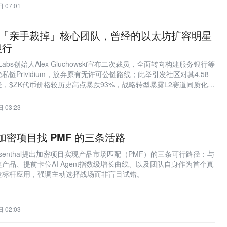
 07:01
创始人「亲手裁掉」核心团队，曾经的以太坊扩容明星
银行
er Labs创始人Alex Gluchowski宣布二次裁员，全面转向构建服务银行等
链Prividium，放弃原有无许可公链路线；此举引发社区对其4.58
，$ZK代币价格较历史高点暴跌93%，战略转型暴露L2赛道同质化困
。
 03:23
：加密项目找 PMF 的三条活路
 Rosenthal提出加密项目实现产品市场匹配（PMF）的三条可行路径：与
产品、提前卡位AI Agent指数级增长曲线、以及团队自身作为首个真
造标杆应用，强调主动选择战场而非盲目试错。
 02:03