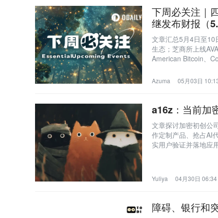
下周必关注｜四月
继发布财报（5.4
文章汇总5月4日至10
生态；芝商所上线AVAX/
American Bitc
或于下周在美国获批
Azuma
05月03日 10:1
a16z：当前
文章探讨加密初创公
作定制产品、抢占A
实用户验证并落地应
Yuliya
04月30日 06:34
障碍、银行和