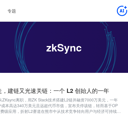
专题
zkSync
 出走，建链又光速关链：一个 L2 创始人的一年
曾从ZKsync离职，用ZK Stack技术搭建L2链并融资7000万美元，一年
成本高达340万美元且远超代币市值，宣布关停该链，转而基于OP
链开发消费级应用，折射L2赛道在熊市中从技术竞争转向用户与经济可持续性