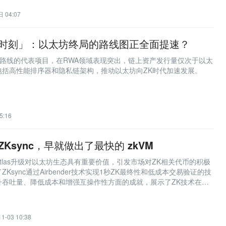
 04:07
明时刻」：以太坊终局的路线图正全面提速？
坊ZK路线的代表项目，在RWA领域表现突出，链上资产发行量仅次于以太
包括高性能排序器和隐私链架构，推动以太坊向ZK时代加速发展。
5:16
赞的 ZKsync，早就做出了最快的 zkVM
ync的Atlas升级对以太坊生态具有重要价值，引发市场对ZK相关代币的积极
Ksync通过Airbender技术实现1秒ZK最终性和低成本交易验证的技
升吞吐量、降低成本和增强互操作性方面的成就，展示了ZK技术在以
11-03 10:38