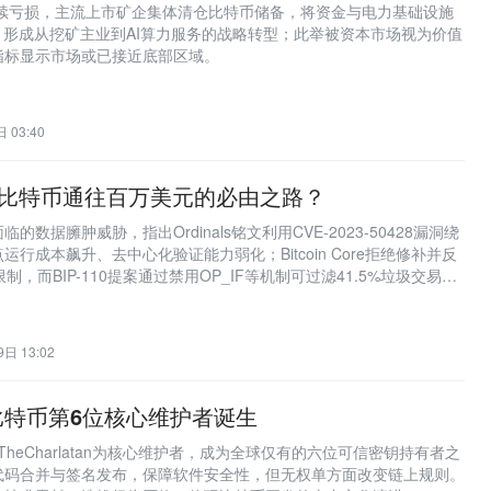
持续亏损，主流上市矿企集体清仓比特币储备，将资金与电力基础设施
，形成从挖矿主业到AI算力服务的战略转型；此举被资本市场视为价值
指标显示市场或已接近底部区域。
 03:40
协议，比特币通往百万美元的必由之路？
数据臃肿威胁，指出Ordinals铭文利用CVE-2023-50428漏洞绕
行成本飙升、去中心化验证能力弱化；Bitcoin Core拒绝修补并反
限制，而BIP-110提案通过禁用OP_IF等机制可过滤41.5%垃圾交易且
被视为捍卫比特币货币属性与通往100万美元目标的关键技术防线。
日 13:02
比特币第6位核心维护者诞生
团队新增TheCharlatan为核心维护者，成为全球仅有的六位可信密钥持有者之
代码合并与签名发布，保障软件安全性，但无权单方面改变链上规则。