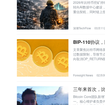
2026年比特币挖矿
转向AI数据中心建设
重估契机，同时链上
深潮TechFlow
03月11日
BIP-110
文章聚焦比特币网络面临的
过数据限制，导致节点运
向取消OP_RETURN
零影响真实货币转账，
Foresight News
02月09
三年来首次，
Bitcoin Core
一。核心维护者负责