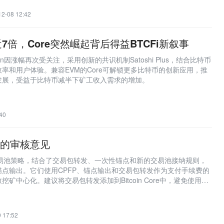
12-08 12:42
7倍，Core突然崛起背后得益BTCFi新叙事
Chain因涨幅再次受关注，采用创新的共识机制Satoshi Plus，结合比特币
率和用户体验。兼容EVM的Core可解锁更多比特币的创新应用，推
发展，受益于比特币减半下矿工收入需求的增加。
40
式的审核意见
交易池策略，结合了交易包转发、一次性锚点和新的交易池接纳规则，
点输出。它们使用CPFP、锚点输出和交易包转发作为支付手续费的
矿中心化。建议将交易包转发添加到Bitcoin Core中，避免使用协
电网络已经推出了锚点通道，应立即受益于CPFP。V3交易目前没有
，不应被推出。
 17:52