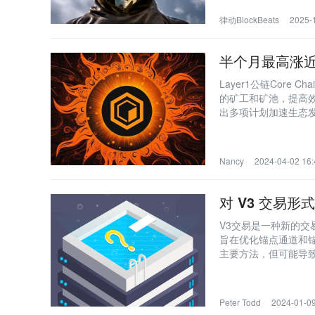
律动BlockBeats
2025-
半个月最高涨近
Layer1公链Core 
的矿工和矿池，提高效
出多项计划加速生态
Nancy
2024-04-02 16:
对 V3 交易形
V3交易是一种新的
旨在优化锚点通道和锚
主要方法，但可能导致挖
议外的手续费支付。闪
令人信服的应用场景
Peter Todd
2024-01-09