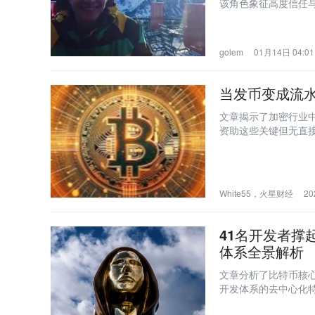
该角色象征高度信任
golem
01月14日 04:01
当发币变成流
文章揭示了加密行业
资助这些关键但无直
White55，火星财经
20
41名开发者撑
体系全景解析
文章分析了比特币核
开发体系的去中心化