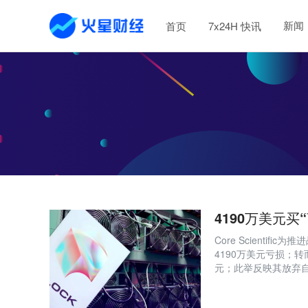
新闻
首页
7x24H 快讯
4190万美元买
Core Scientif
4190万美元亏损；转
元；此举反映其放弃自
Dorsey多项业务接