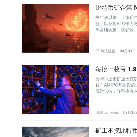
比特币矿企第 
去年底以来，上市矿
益，以及将BTC作为财务
AI基础设施，获谷
并行、全面转向AI三
ZZ 热浪观察
04月03日 
每挖一枚亏 1.
比特币上市矿企因挖矿
转向AI/HPC基础设
底达70%；转型资金
深潮TechFlow
03月29日
矿工不挖比特币