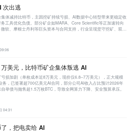
N 次出逃
企集体减持比特币，主因挖矿持续亏损、AI数据中心转型带来更稳定收
工具优化负债。部分矿企如MARA、Core Scientific等正加速转向
歌、微软、摩根士丹利等巨头资本与合同支持，行业呈现坚守挖矿、双轨
条路径分化。
09:06
9 万美元，比特币矿企集体叛逃 AI
亏损加剧（单枚成本近8万美元，现价仅6.8–7万美元），正大规模
施业务，已签署超700亿美元AI合同，部分公司AI收入占比预计2026年
来自举债与抛售超1.5万枚BTC，导致全网算力下降、安全预算承压。
 04:31
了，把电卖给 AI