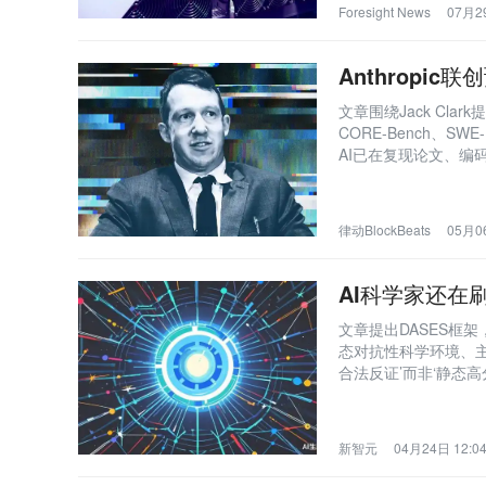
Foresight News
07月29
Anthropi
文章围绕Jack Cl
CORE-Bench、SWE
AI已在复现论文、编
突破，预计到2028
力、经济结构和治理
律动BlockBeats
05月06
AI科学家还在
文章提出DASES框
态对抗性科学环境、
合法反证’而非‘静态
新智元
04月24日 12:0