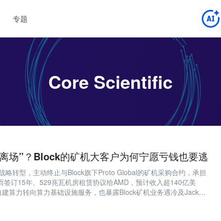
专题
Core Scientific
“离场”？Block的矿机大客户为何宁愿亏钱也要逃
ic为推进战略转型，主动终止与Block旗下Proto Global的矿机采购合约，承担
而签订15年、529兆瓦机房租赁协议给AMD，预计收入超140亿美
建算力转向算力基础设施服务，也暴露Block矿机业务遇冷及Jack
连受挫。