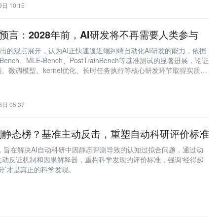
日 10:15
c联创预言：2028年前，AI研发将不再需要人类参与
ark提出的观点展开，认为AI正快速逼近端到端自动化AI研发的能力，依据
-Bench、MLE-Bench、PostTrainBench等基准测试的显著进展，论证
码、微调模型、kernel优化、长时任务执行等核心研发环节取得实质性
年底实现无人类参与的AI自我构建概率超60%，并探讨其对对齐、生产
的深远影响。
日 05:37
刷静态榜？基准主动反击，重塑自动科研评价标准
架，旨在解决AI自动科研中因静态评测导致的认知过拟合问题，通过动
主动反证机制和因果解释器，重构科学发现的评价标准，强调‘经得起
高分’才是真正的科学发现。
4