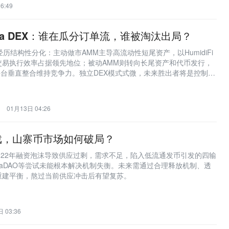
6:49
ana DEX：谁在瓜分订单流，谁被淘汰出局？
场正经历结构性分化：主动做市AMM主导高流动性短尾资产，以HumidiFi
交易执行效率占据领先地位；被动AMM则转向长尾资产和代币发行，
平台垂直整合维持竞争力。独立DEX模式式微，未来胜出者将是控制发
施协同能力的协议。
01月13日 04:26
戏，山寨币市场如何破局？
-2022年融资泡沫导致供应过剩，需求不足，陷入低流通发币引发的四输
etaDAO等尝试未能根本解决机制失衡。未来需通过合理释放机制、透
重建平衡，熬过当前供应冲击后有望复苏。
 03:36