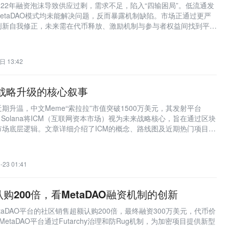
2022年融资泡沫导致供应过剩，需求不足，陷入“四输困局”。低流通发
MetaDAO模式均未能解决问题，反而暴露机制缺陷。市场正通过更严
创新自我修正，未来需在代币释放、激励机制与参与者权益间找到平
出、市场沦为“柠檬市场”。
日 13:42
na 战略升级的核心叙事
生态近期升温，中文Meme“索拉拉”市值突破1500万美元，其发射平台
为焦点。Solana将ICM（互联网资本市场）视为未来战略核心，旨在通过区块
市场底层逻辑。文章详细介绍了ICM的概念、路线图及近期热门项目如
e、Trends.fun等，探讨了Solana生态的转型与挑战。
-23 01:41
认购200倍，看MetaDAO融资机制的创新
etaDAO平台的社区销售超额认购200倍，最终融资300万美元，代币价
etaDAO平台通过Futarchy治理和防Rug机制，为加密项目提供新型