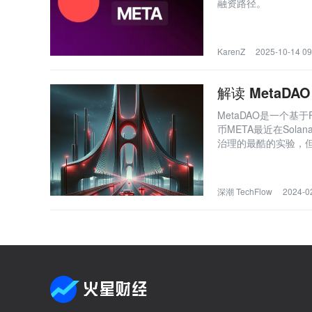
融资路径。
KarenZ
2025-10-14 09
解读 Meta
MetaDAO是一个基
币META最近在So
治理的最酷的实验，但
得关注，但也需要进
可能受到少数利益集团的
长期效果和潜在的未预
深潮 TechFlow
2024-0
功也取决于其能否凝