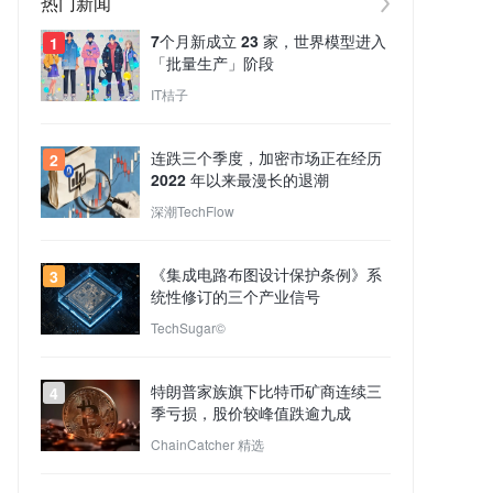
热门新闻
7个月新成立 23 家，世界模型进入
1
「批量生产」阶段
IT桔子
连跌三个季度，加密市场正在经历
2
2022 年以来最漫长的退潮
深潮TechFlow
《集成电路布图设计保护条例》系
3
统性修订的三个产业信号
TechSugar©
特朗普家族旗下比特币矿商连续三
4
季亏损，股价较峰值跌逾九成
ChainCatcher 精选