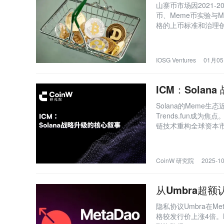
山寨币市场因2021-
币、Meme币实验与
格的上币标准和治理
衡，以避免优质项目退
IOSG Ventures
01月05
ICM：Sola
Solana的Meme
Trends.fun成
链技术重构全球资本
MetaDAO、Believ
CoinW 研究院
2025-10
从Umbra超额
隐私协议Umbra在M
格较发行价上涨4倍。M