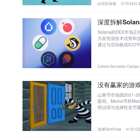
白话区块链
07月24日 0
深度拆解Sol
Solana的DEX市
为首凭借技术优势和
通过与启动板或ICO
行渠道或具备基础设
Carlos Gonzalez Campo
没有赢家的游
山寨币市场因2021
困局。Meme币和M
明治理与选择性发币
深潮TechFlow
01月12日