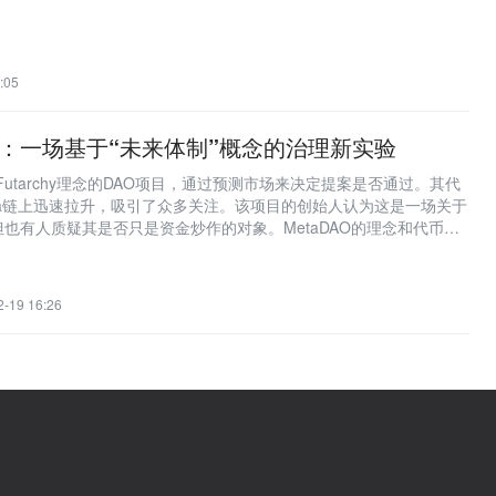
:05
DAO：一场基于“未来体制”概念的治理新实验
于Futarchy理念的DAO项目，通过预测市场来决定提案是否通过。其代
lana链上迅速拉升，吸引了众多关注。该项目的创始人认为这是一场关于
也有人质疑其是否只是资金炒作的对象。MetaDAO的理念和代币值
一步评估其实际治理情况。该项目的设计旨在增加成员总体财富，但也
影响。Futarchy及其在MetaDAO中的应用是相对新颖的概念，其
见后果仍需时间来评估。加密市场总是为信念买单，MetaDAO的成
2-19 16:26
聚社区共识。