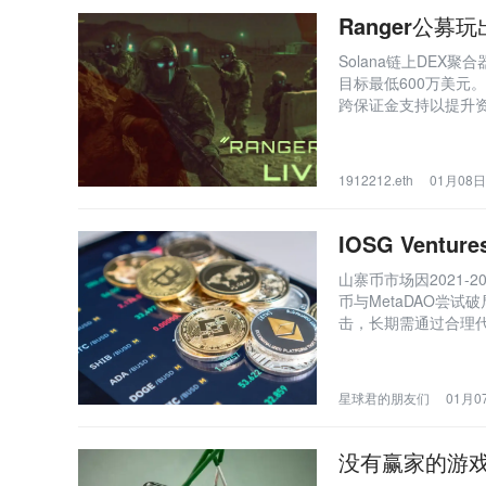
Ranger公
Solana链上DEX聚合
目标最低600万美元
跨保证金支持以提升
对齐，但团队匿名性较
3000万美元，当前
1912212.eth
01月08日 
IOSG Ven
山寨币市场因2021
币与MetaDAO尝
击，长期需通过合理
星球君的朋友们
01月07
没有赢家的游