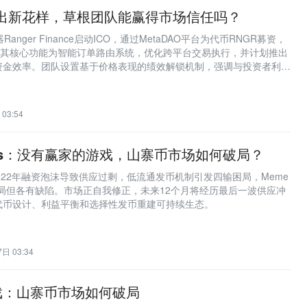
募玩出新花样，草根团队能赢得市场信任吗？
器Ranger Finance启动ICO，通过MetaDAO平台为代币RNGR募资，
。其核心功能为智能订单路由系统，优化跨平台交易执行，并计划推出
资金效率。团队设置基于价格表现的绩效解锁机制，强调与投资者利益
高，透明度不足可能构成信任风险。项目曾获190万美元融资，估值
募资进展已达290万美元，市场预期认购热度较高。
03:54
tures：没有赢家的游戏，山寨币市场如何破局？
-2022年融资泡沫导致供应过剩，低流通发币机制引发四输困局，Meme
试破局但各有缺陷。市场正自我修正，未来12个月将经历最后一波供应冲
代币设计、利益平衡和选择性发币重建可持续生态。
日 03:34
戏：山寨币市场如何破局