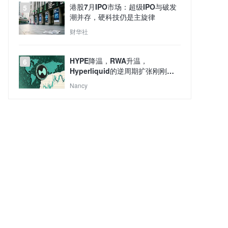
港股7月IPO市场：超级IPO与破发
5
潮并存，硬科技仍是主旋律
财华社
HYPE降温，RWA升温，
6
Hyperliquid的逆周期扩张刚刚开
始？
Nancy