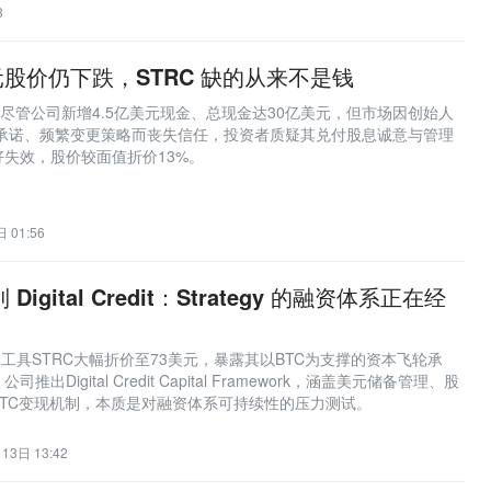
3
美元股价仍下跌，STRC 缺的从来不是钱
，尽管公司新增4.5亿美元现金、总现金达30亿美元，但市场因创始人
背承诺、频繁变更策略而丧失信任，投资者质疑其兑付股息诚意与管理
失效，股价较面值折价13%。
 01:56
 Digital Credit：Strategy 的融资体系正在经
心融资工具STRC大幅折价至73美元，暴露其以BTC为支撑的资本飞轮承
出Digital Credit Capital Framework，涵盖美元储备管理、股
TC变现机制，本质是对融资体系可持续性的压力测试。
13日 13:42