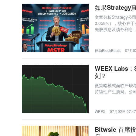
如果Strate
文章分析Strateg
0.058%），核心
先股股息及债务利息
最强买家”叙事的信心
律动BlockBeats
07月03
WEEX Lab
刻？
微策略模式面临严峻考
持续性产生质疑。公
WEEX
07月02日 07:47
Bitwsie 