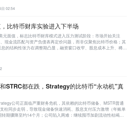
日 02:54
面值，比特币财库实验进入下半场
00美元面值，标志比特币财库模式进入压力测试阶段：市场开始关注
融资成本、现金流匹配与资产负债表再定价问题，而非仅聚焦比特币价格；其
派息的结构性张力在调整期凸显，融资窗口收窄、股息成本上升、稀释
共同构成关键挑战。
2
和STRC都在跌，Strategy的比特币“永动机”真
？
or旗下Strategy公司正面临严重财务危机，其依赖的比特币储备、MSTR普通
大支柱同步走弱，导致现金储备快速消耗、股息支付压力激增（年账单
周转期骤降至约14个月；公司陷入两难：继续囤币加剧流动性枯竭，
心叙事并锁定巨额浮亏。