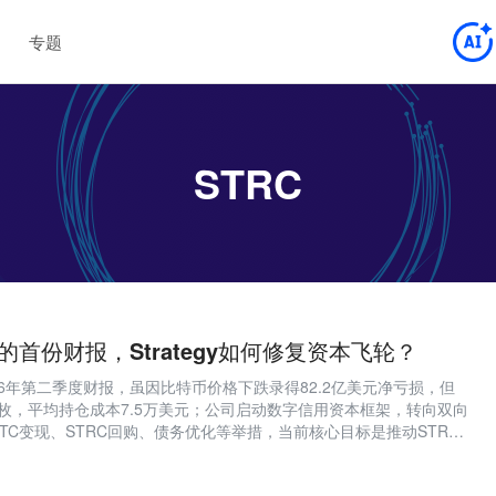
专题
STRC
的首份财报，Strategy如何修复资本飞轮？
布2026年第二季度财报，虽因比特币价格下跌录得82.2亿美元净亏损，但
38万枚，平均持仓成本7.5万美元；公司启动数字信用资本框架，转向双向
TC变现、STRC回购、债务优化等举措，当前核心目标是推动STRC
00美元面值。