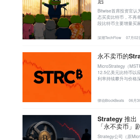
启
Bitwise首席投资官
态买卖比特币，不再
段比特币主要增量买
深潮TechFlow
07月02日
永不卖币的Str
MicroStrateg
12.5亿美元比特币以
利率持续攀升与价格
覆盖周期。
律动BlockBeats
06月30
Strategy
「永不卖币」
Strategy公司（原