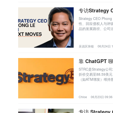
专访Strate
Strategy CEO
性、回应债权人与评级
品的发展路径、公司
吴说区块链
06月24日 1
靠 ChatGP
STRC是Strate
折价交易至88.59
（如ATM增发）维
对‘死亡螺旋’和庞氏
30日半月派息生效及
Chloe
06月23日 09:36
专访 Strateg