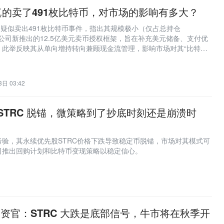
gy真的卖了491枚比特币，对市场的影响有多大？
y公司疑似卖出491枚比特币事件，指出其规模极小（仅占总持仓
在于公司新推出的12.5亿美元卖币授权框架，旨在补充美元储备、支付优
；此举反映其从单向增持转向兼顾现金流管理，影响市场对其“比特币
，并引发对MSTR股票估值逻辑和BTC市场心理支撑的重新评估。
日 03:42
s：STRC 脱锚，微策略到了抄底时刻还是崩溃时
验，其永续优先股STRC价格下跌导致稳定币脱锚，市场对其模式可
司推出回购计划和比特币变现策略以稳定信心。
首席投资官：STRC 大跌是底部信号，牛市将在秋季开