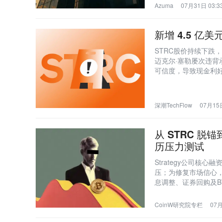
Azuma
07月31日 03:3
新增 4.5 亿
STRC股价持续下跌
迈克尔·塞勒屡次违
可信度，导致现金利好
深潮TechFlow
07月15日
从 STRC 脱锚到
历压力测试
Strategy公司核
压；为修复市场信心，公司推
息调整、证券回购及B
CoinW研究院专栏
07月