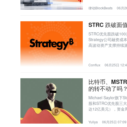
律动BlockBeats
06月26
STRC 跌破
STRC优先股跌破1
Strategy公司
高波动资产支撑持续
压力及潜在卖币风险
Conflux
06月25日 12:4
比特币、MSTR
的转不动了吗
Michael Sayl
股和STRC优先股三
达12亿美元），资金
出售比特币则破坏核
Yuliya
06月25日 07:09