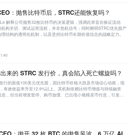
gy CEO：抛售比特币后，STRC还能恢复吗？
 Phong Le 解释公司抛售32枚比特币的决策逻辑，强调此举旨在验证流动
机构关切、测试运营流程，并非危机信号；同时阐明STRC优先股产
治理结构的透明化机制，以及坚持比特币长期价值信念的战略定力。
1:40
T 聊出来的 STRC 发行价，真会陷入死亡螺旋吗？
gy公司发行的面值100美元优先股，因比特币价格大跌及市场信心动摇，现
美元，有效收益率升至12.9%以上。其机制依赖比特币增值与持续融资
持股息，但当前增发暂停、购币放缓、已出现小规模卖币付息，引发
结构的质疑；多空分歧聚焦于能否不卖币履行义务，关键观察点为6月
自动加息机制的实际影响。
y CEO：抛开 32 枚 BTC 的抛售风波，6 万亿 AI