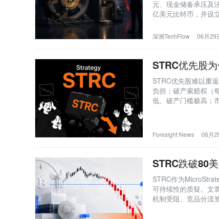
元、现金储备承压及法
亿美元比特币，并设立
先股与普通股回购计划
深潮TechFlow
06月29日
STRC优先股
STRC优先股难以重
负担；破产索赔权（每股
低、破产门槛极高；
公允价格由投资者风
Foresight News
06月29
STRC跌破8
STRC作为Micro
可持续性的质疑。文章
机制受阻、竞品分流资
财库公司融资飞轮能