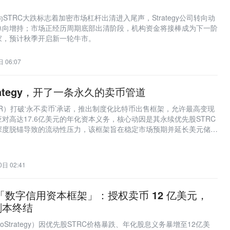
认为STRC大跌标志着加密市场杠杆出清进入尾声，Strategy公司转向动
单向增持；市场正经历周期底部出清阶段，机构资金将接棒成为下一阶
家，预计秋季开启新一轮牛市。
 06:07
ategy，开了一条永久的卖币管道
y（MSTR）打破‘永不卖币’承诺，推出制度化比特币出售框架，允许最高变现
应对高达17.6亿美元的年化资本义务，核心动因是其永续优先股STRC
深度脱锚导致的流动性压力，该框架旨在稳定市场预期并延长美元储备
日 02:41
 推出「数字信用资本框架」：授权卖币 12 亿美元，
剧本终结
MicroStrategy）因优先股STRC价格暴跌、年化股息义务暴增至12亿美