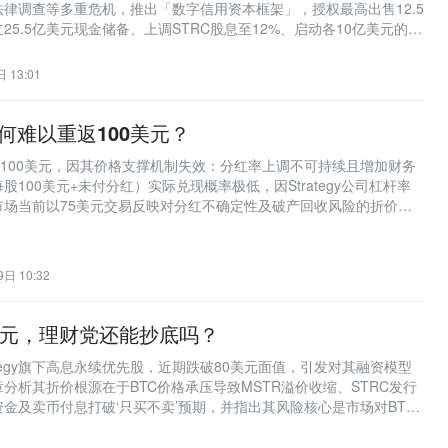
律调查等多重危机，推出「数字信用资本框架」，授权最高出售12.5
25.5亿美元现金储备、上调STRC股息至12%、启动各10亿美元的优
，标志其彻底放弃‘永不卖币’策略，转向主动资本管理。
 13:01
为何难以重返100美元？
返100美元，因其价格支撑机制失效：分红率上调不可持续且增加财务
100美元+未付分红）实际兑现概率极低，因Strategy公司杠杆率
市场当前以75美元交易反映对分红不确定性及破产回收风险的折价，
险偏好决定。
日 10:32
0美元，理财党还能抄底吗？
Strategy旗下高息永续优先股，近期跌破80美元面值，引发对其融资模型
分析其折价根源在于BTC价格承压导致MSTR溢价收缩、STRC发行
金及卖币付息打破‘只买不卖’预期，并指出其风险核心是市场对BTC
否穿越熊市的信心动摇。