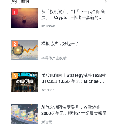
热门新闻
从「投机资产」到「下一代金融底
1
层」，Crypto 正长出一套新的
TradFi 世界？
imToken
模拟芯片，好起来了
2
半导体产业纵横
币股风向标丨Strategy减持1638枚
3
BTC套现1.05亿美元；Michael
Saylor重申本人未出售任何比特
Wenser
币，Strategy买卖行为与个人持仓
无关（8月4日）
AI气穴超阿波罗登月，谷歌烧光
4
2000亿美元，押注21世纪最大赌局
新智元