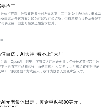
都要抢了
球半导体扩产潮，导致新设备交付严重延期、二手设备供给枯竭，形成系
设备由此从备选方案升级为产线投产必选项，但前道核心设备及关键零
术与供应链，自主可控紧迫性空前提升。
时前
值百亿，AI大神“看不上”大厂
从谷歌、OpenAI、阿里、字节等大厂出走创业，凭借技术背书获得数
本不再看重产品和营收，而是直接为‘人’定价；大厂被迫转变管理逻
KPI、期权激励等方式留人，或转为投资人角色绑定人才。
AI元老集体出走，黄金重返4300美元，