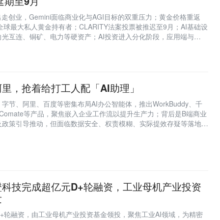
案延期至9月
走创业，Gemini面临商业化与AGI目标的双重压力；黄金价格重返
er成全球最大私人黄金持有者；CLARITY法案投票被推迟至9月；AI基础设
向光互连、铜矿、电力等硬资产；AI投资进入分化阶段，应用端与
里，抢着给打工人配「AI助理」
字节、阿里、百度等密集布局AI办公智能体，推出WorkBuddy、千
S Comate等产品，聚焦嵌入企业工作流以提升生产力；背后是B端商业
及政策引导推动，但面临数据安全、权责模糊、实际提效存疑等落地挑
橙科技完成超亿元D+轮融资，工业母机产业投资
发
+轮融资，由工业母机产业投资基金领投，聚焦工业AI领域，为精密