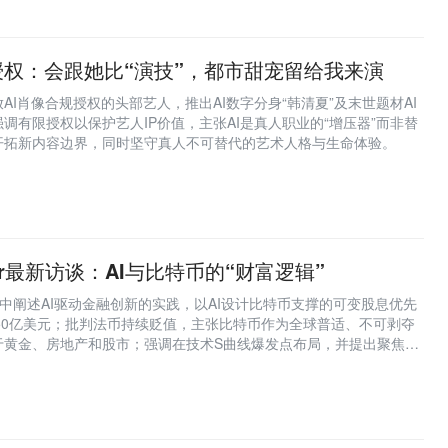
授权：会跟她比“演技”，都市甜宠留给我来演
AI肖像合规授权的头部艺人，推出AI数字分身“韩清夏”及末世题材AI
调有限授权以保护艺人IP价值，主张AI是真人职业的“增压器”而非替
开拓新内容边界，同时坚守真人不可替代的艺术人格与生命体验。
aylor最新访谈：AI与比特币的“财富逻辑”
or在访谈中阐述AI驱动金融创新的实践，以AI设计比特币支撑的可变股息优先
150亿美元；批判法币持续贬值，主张比特币作为全球普适、不可剥夺
于黄金、房地产和股市；强调在技术S曲线爆发点布局，并提出聚焦心
等十条人生准则。