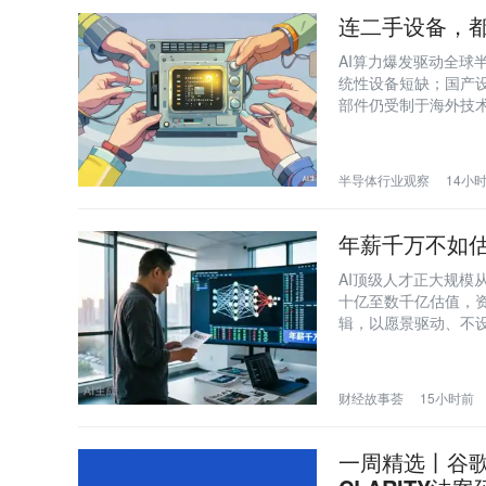
连二手设备，
AI算力爆发驱动全
统性设备短缺；国产
部件仍受制于海外技
半导体行业观察
14小
年薪千万不如估
AI顶级人才正大规模
十亿至数千亿估值，资
辑，以愿景驱动、不设
财经故事荟
15小时前
一周精选丨谷歌