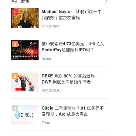
热门新闻
Michael Saylor：比特币跌一半，
1
我的数字信贷在赚钱
吴说区块链
被币安索赔4.73亿美元，U卡龙头
2
RedotPay还能顺利IPO吗？
Asher
DEXE 暴跌 90% 的幕后迷局，
3
DWF 到底是不是始作俑者
黑色马里奥
Circle 二季度营收 7.01 亿美元不
4
及预期，Arc 成最大看点
Zhou