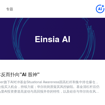
专题
Einsia AI
而扑向"AI 股神"
renner旗下AI对冲基金Situational Awareness因高杠杆和集中持仓爆仓，
逢低买入机会，持续力挺；华尔街则质疑其风控缺陷。基金清杠杆后仍
凸显AI投资赛道高波动与高回报并存的特性，以及硅谷与华尔街在风险