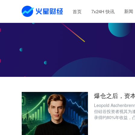
新闻
首页
7x24H 快讯
爆仓之后，资本反
Leopold Aschenb
但硅谷投资者视其为
录得约80%年收益，
认知上的根本分歧。