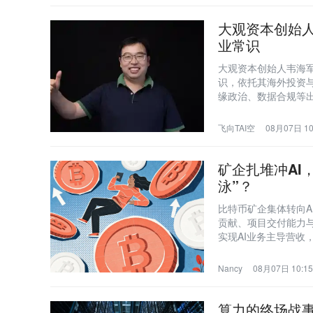
大观资本创始人
业常识
大观资本创始人韦海军
识，依托其海外投资
缘政治、数据合规等
飞向TAI空
08月07日 10
矿企扎堆冲AI
泳”？
比特币矿企集体转向A
贡献、项目交付能力与现金
实现AI业务主导营收，
正从叙事转向硬指标
Nancy
08月07日 10:15
算力的终场战