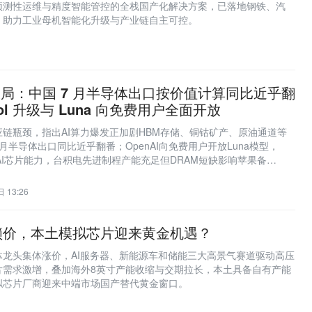
预测性运维与精度智能管控的全栈国产化解决方案，已落地钢铁、汽
，助力工业母机智能化升级与产业链自主可控。
 情报局：中国 7 月半导体出口按价值计算同比近乎翻
Sol 升级与 Luna 向免费用户全面开放
链瓶颈，指出AI算力爆发正加剧HBM存储、铜钴矿产、原油通道等
月半导体出口同比近乎翻番；OpenAI向免费用户开放Luna模型，
强化AI芯片能力，台积电先进制程产能充足但DRAM短缺影响苹果备
27年产能已售罄。
 13:26
锁价，本土模拟芯片迎来黄金机遇？
体龙头集体涨价，AI服务器、新能源车和储能三大高景气赛道驱动高压
片需求激增，叠加海外8英寸产能收缩与交期拉长，本土具备自有产能
拟芯片厂商迎来中端市场国产替代黄金窗口。