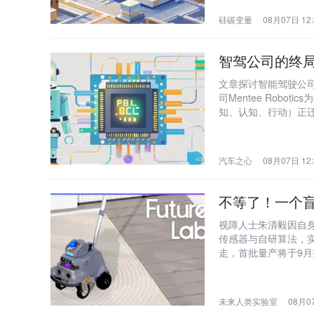
硅碳变量
08月07日 12:
智驾公司的终
文章探讨智能驾驶公司
司Mentee Rob
知、认知、行动）正迁
汽车之心
08月07日 12:
不等了！一个
视障人士朱清毅因自身
传感器与自研算法，
走，首批量产将于9
未来人类实验室
08月07