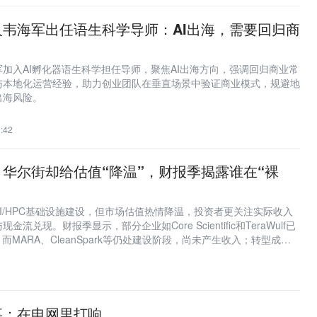
韦海军出任语生科学导师：AI出海，需要回归商
加入AI孵化器语生科学担任导师，聚焦AI出海方向，强调回归商业常
与本地化运营经验，助力创业团队在垂直场景中验证商业模式，规避地
出海风险。
:42
，华尔街却给估值“降温”，财报季揭露谁在“裸
I/HPC基础设施建设，但市场估值热情降温，投资者更关注实际收入
流兑现。财报季显示，部分企业如Core Scientific和TeraWulf已
而MARA、CleanSpark等仍处建设阶段，尚未产生收入；转型成败
验证。
事：在电网里打响