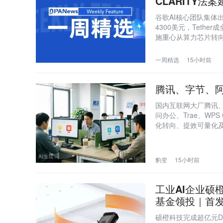
CLARITY法
谷歌AI核心团队集体出
4300美元，Teth
施重心从算力芯片转
HALO硬资产受关注。
一周精选
15小时前
腾讯、字节、阿
国内互联网大厂腾讯、
问办公、Trae、WP
化转向、提效可量化
战。
豹变
15小时前
工业AI企业硕
基金领投｜首
硕橙科技完成超亿元D