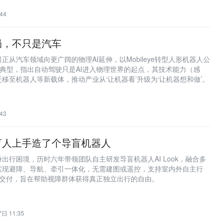
44
局，不只是汽车
正从汽车领域向更广阔的物理AI延伸，以Mobileye转型人形机器人公
otics为典型，指出自动驾驶只是AI进入物理世界的起点，其技术能力（感
移至机器人等新载体，推动产业从‘让机器看’升级为‘让机器想和做’。
43
盲人上手造了个导盲机器人
出行困境，历时六年带领团队自主研发导盲机器人AI Look，融合多
实现避障、导航、牵引一体化，无需建图或遥控，支持室内外自主行
月交付，旨在帮助视障群体获得真正独立出行的自由。
日 11:35