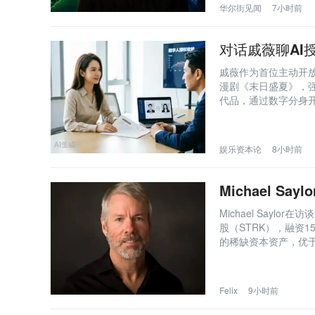
华尔街见闻
7小时前
对话戚薇聊AI
戚薇作为首位主动开放
漫剧《末日盛夏》，强
代品，通过数字分身
娱乐资本论
8小时前
Michael S
Michael Sayl
股（STRK），融资
的稀缺资本资产，优
智、守信、长期主义
Felix
9小时前