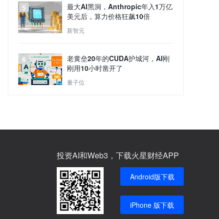
最大AI黑洞，Anthropic年入1万亿
5
美元后，算力价格狂飙10倍
新智元
老黄垒20年的CUDA护城河，AI刚
6
刚用10小时凿开了
量子位
投资AI和Web3，下载火星财经APP
Android版下载
iPhone 版下载