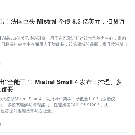
1
击！法国巨头 Mistral 举债 8.3 亿美元，扫货万
tral AI获8.3亿美元债务融资，用于在巴黎近郊建设大型算力中心，采购
片，目标是打破美中在通用人工智能基础设施领域的垄断，提升欧洲AI自
9
出“全能王”！Mistral Small 4 发布：推理、多
全都要
新开源大模型Mistral Small4，采用MoE架构，参数量119B（激活仅
下文、多模态理解与编程能力，性能媲美GPT-OSS120B，以
开源，显著提升推理效率与吞吐量。
5