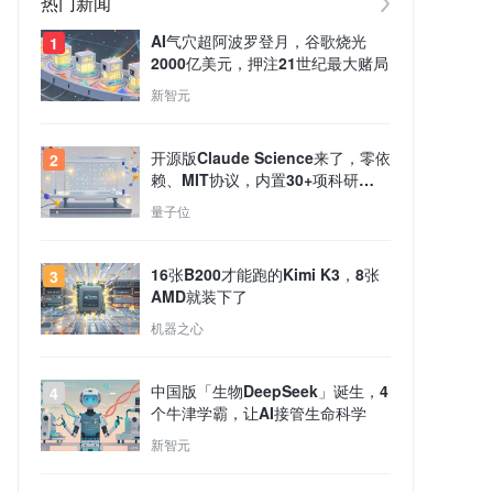
热门新闻
AI气穴超阿波罗登月，谷歌烧光
1
2000亿美元，押注21世纪最大赌局
新智元
开源版Claude Science来了，零依
2
赖、MIT协议，内置30+项科研
Skills
量子位
16张B200才能跑的Kimi K3，8张
3
AMD就装下了
机器之心
中国版「生物DeepSeek」诞生，4
4
个牛津学霸，让AI接管生命科学
新智元