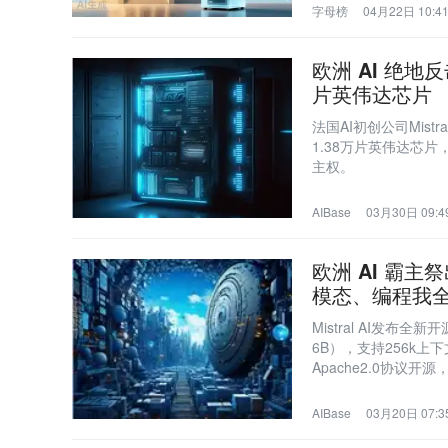
字母榜
04月22日 10:4
欧洲 AI 绝地反
片英伟达芯片
法国AI初创公司Mis
1.38万片英伟达芯
主权。
AIBase
03月30日 09:4
欧洲 AI 霸主祭
模态、编程我
Mistral AI发布全
6B），支持256k上
Apache2.0协议
AIBase
03月20日 07:3