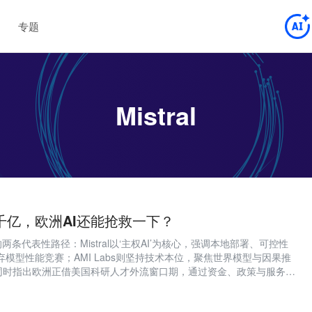
专题
Mistral
值近千亿，欧洲AI还能抢救一下？
两条代表性路径：Mistral以‘主权AI’为核心，强调本地部署、可控性
弃模型性能竞赛；AMI Labs则坚持技术本位，聚焦世界模型与因果推
同时指出欧洲正借美国科研人才外流窗口期，通过资金、政策与服务体
，但在严格监管与保守资本环境下，其AI发展走出了一条区别于中美、
化道路。