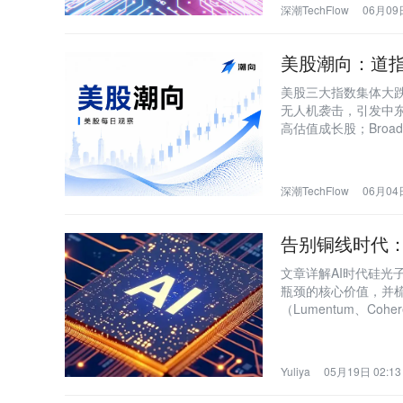
深潮TechFlow
06月09日
美股潮向：道指暴
美股三大指数集体大跌
无人机袭击，引发中
高估值成长股；Bro
下跌，凸显市场‘买预
深潮TechFlow
06月04日
告别铜线时代：
文章详解AI时代硅
瓶颈的核心价值，并梳理从
（Lumentum、Coh
整产业链格局与关键
Yuliya
05月19日 02:13