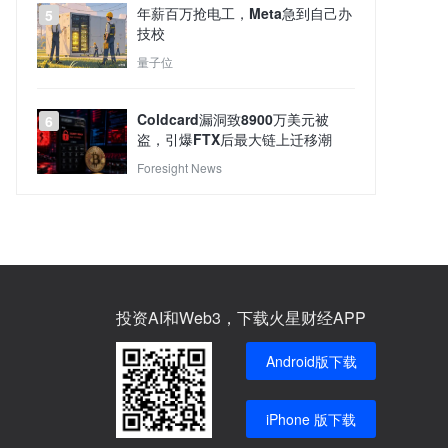
年薪百万抢电工，Meta急到自己办
5
技校
量子位
Coldcard漏洞致8900万美元被
6
盗，引爆FTX后最大链上迁移潮
Foresight News
投资AI和Web3，下载火星财经APP
Android版下载
iPhone 版下载