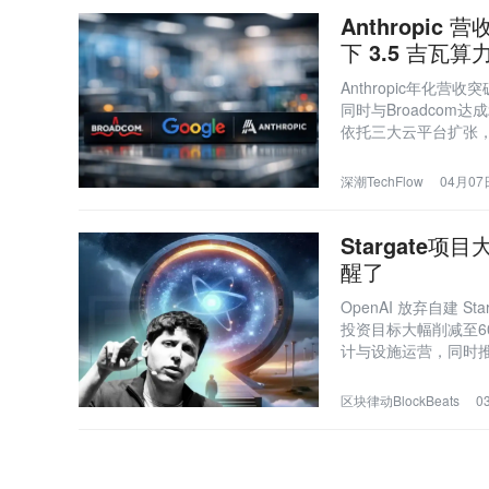
Anthropic 
下 3.5 吉瓦算
Anthropic年化营
同时与Broadcom
依托三大云平台扩张，与
深潮TechFlow
04月07日
Stargate
醒了
OpenAI 放弃自建 
投资目标大幅削减至6
计与设施运营，同时推
区块律动BlockBeats
0