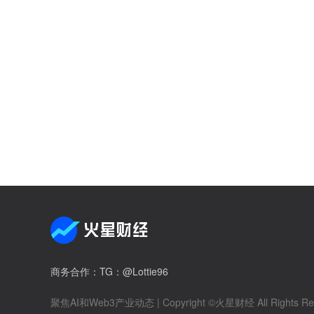
商务合作
：TG：@Lottie96
聚焦AI和Web3产业动态
| Copyright ©火星财经 All Rights Re