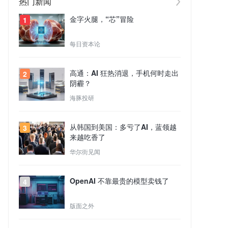
热门新闻
金字火腿，“芯”冒险
1
每日资本论
高通：AI 狂热消退，手机何时走出
2
阴霾？
海豚投研
从韩国到美国：多亏了AI，蓝领越
3
来越吃香了
华尔街见闻
OpenAI 不靠最贵的模型卖钱了
4
版面之外