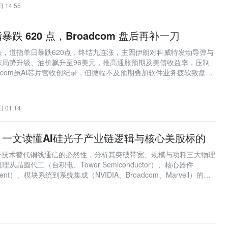
 14:55
跌 620 点，Broadcom 盘后再补一刀
，道指单日暴跌620点，终结九连涨，主因伊朗对科威特发动导弹与
东局势升级、油价飙升至96美元，推高通胀预期及美债收益率，压制
adcom虽AI芯片营收创纪录，但微幅不及预期叠加软件业务疲软致盘后
期卖事实’情绪。
 01:14
一文读懂AI硅光子产业链逻辑与核心美股标的
光子技术替代铜线通信的必然性，分析其突破带宽、规模与功耗三大物理
晶圆代工（台积电、Tower Semiconductor）、核心器件
erent）、模块系统到系统集成（NVIDIA、Broadcom、Marvell）的完
美股标的。