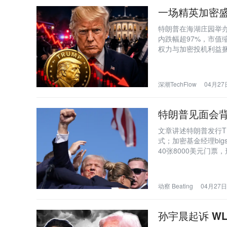
一场精英加密盛
特朗普在海湖庄园举办
内跌幅超97%，市值
权力与加密投机利益
深潮TechFlow
04月27日
特朗普见面会背
文章讲述特朗普发行T
式；加密基金经理bi
40张8000美元门
IP与加密金融结合催
动察 Beating
04月27日 
孙宇晨起诉 W