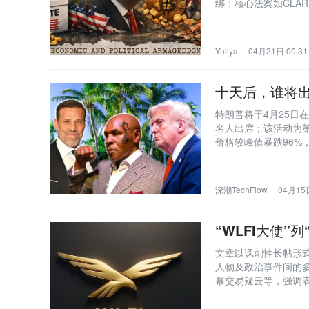
绑；核心法案如CLA
2026年夏季前通过。
Yuliya
04月21日 00:31
十天后，谁将
特朗普将于4月25日
名人出席；该活动为第
价格较峰值暴跌96%，行业
开互撕。
深潮TechFlow
04月15日
“WLFI大使
文章以讽刺性长帖形式揭露W
人物及政治事件间的多
幕交易疑云等，强调表