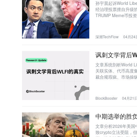
孙宇晨起诉World Lib
经治理投票擅自升级
TRUMP Meme币
深潮TechFlow
04月24日
讽刺文学背后W
文章系统剖析World L
关联实体、代币高度
裁合规瑕疵、市场操纵
照的金融实体所面临
BlockBooster
04月21日
中期选举的胜负
文章分析2026年美
致crypto立法受