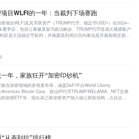
项目WLFI的一年：当裁判下场赛跑
项目WLFI及其关联资产（TRUMP代币、稳定币USD1）在2024–
与多重争议，包括公募被质疑为政治献金、TRUMP代币造成大规模散户
红利跃居主流稳定币前列，并揭露其利用白宫内幕信息开展新闻交易和
。
2
一年，家族狂开“加密印钞机”
加密领域的多维度布局，涵盖DeFi平台World Liberty
American Bitcoin Corp、政治IP代币TRUMP/MELANIA、NFT交易
ia拟推的加密ETF等，指出其已将加密资产纳入核心财富结构，占比近
币、算力、金融产品和流量变现的产业化生态。
e币“从夯到拉”排行榜