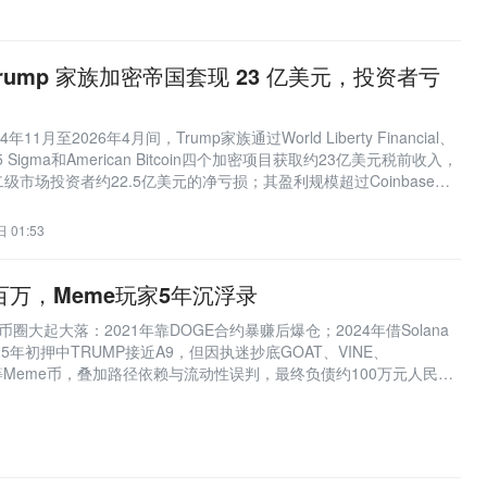
ump 家族加密帝国套现 23 亿美元，投资者亏
1月至2026年4月间，Trump家族通过World Liberty Financial、
 Sigma和American Bitcoin四个加密项目获取约23亿美元税前收入，
市场投资者约22.5亿美元的净亏损；其盈利规模超过Coinbase等
模式依赖品牌授权与政治影响力，而非技术或基础设施投入。
 01:53
百万，Meme玩家5年沉浮录
圈大起大落：2021年靠DOGE合约暴赚后爆仓；2024年借Solana
25年初押中TRUMP接近A9，但因执迷抄底GOAT、VINE、
4）等Meme币，叠加路径依赖与流动性误判，最终负债约100万元人民