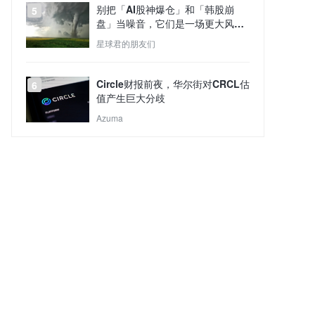
别把「AI股神爆仓」和「韩股崩
5
盘」当噪音，它们是一场更大风暴
的预演
星球君的朋友们
Circle财报前夜，华尔街对CRCL估
6
值产生巨大分歧
Azuma