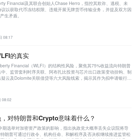
erty Financial及其联合创始人Chase Herro，指控其欺诈、逃税、未
协议以获取代币冻结权限、违规开展无牌货币传输业务，并提及双方因
投资产生矛盾。
 08:17
LFI的真实
iberty Financial（WLFI）的结构性风险，聚焦其75%收益流向特朗普
集中、监管套利时序关联、阿布扎比投资与芯片出口政策变动挂钩、制
疑云及Dolomite关联借贷等六大风险线索，揭示其作为拟申请银行牌
的重大利益冲突与治理缺陷。
 08:02
，对特朗普和Crypto意味着什么？
国中期选举对加密资产政策的影响，指出执政党大概率丢失众议院将导
阻，但特朗普可通过行政令、机构任命、和解程序及否决权继续推进监管松