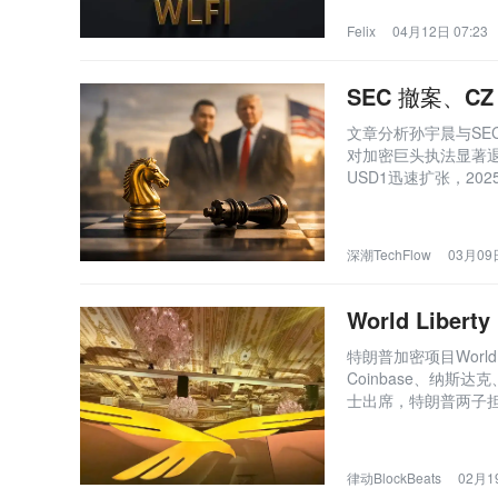
Felix
04月12日 07:23
SEC 撤案、
文章分析孙宇晨与SE
对加密巨头执法显著退潮，
USD1迅速扩张，20
揭示监管松动与私人
深潮TechFlow
03月09日
World Lib
特朗普加密项目World L
Coinbase、纳
士出席，特朗普两子
律动BlockBeats
02月19