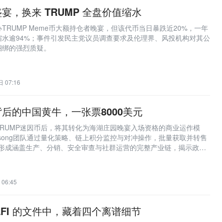
宴，换来 TRUMP 全盘价值缩水
TRUMP Meme币大额持仓者晚宴，但该代币当日暴跌近20%，一年
缩水逾94%；事件引发民主党议员调查要求及伦理界、风投机构对其公
捆绑的强烈质疑。
 07:16
后的中国黄牛，一张票8000美元
RUMP迷因币后，将其转化为海湖庄园晚宴入场资格的商业运作模
gsong团队通过量化策略、链上积分监控与对冲操作，批量获取并转售
票，形成涵盖生产、分销、安全审查与社群运营的完整产业链，揭示政治
生的新型特权经济。
06:45
LFI 的文件中，藏着四个离谱细节