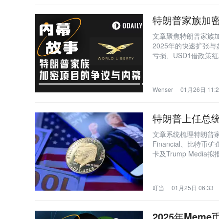
特朗普家族加密
文章聚焦特朗普家族加密
2025年的快速扩张
亏损、USD1借政策
杠杆投机等灰色操作
Wenser
01月26日 11:2
特朗普上任总统
文章系统梳理特朗普家族在
Financial、比特币矿企
卡及Trump Med
20%，形成横跨稳定
叮当
01月25日 06:33
2025年Mem