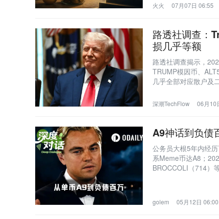
火火
07月07日 06:55
路透社调查：Tr
损几乎等额
路透社调查揭示，2024年1
TRUMP模因币、ALT5
几乎全部对应散户及二级
主流加密企业，核心
深潮TechFlow
06月10日
A9神话到负债
公务员大根5年内经历币
系Meme币达A8；20
BROCCOLI（71
币。
golem
05月12日 06:00