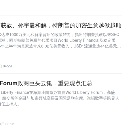
CZ 获赦、孙宇晨和解，特朗普的加密生意越做越顺
C达成1000万美元和解案背后的政策转向，指出特朗普执政以来SEC
同期特朗普关联的代币项目World Liberty Financial及稳定币
25年上半年为其家族带来8.02亿美元收入，USD1流通量达44亿美元，
商业收益间的结构性反馈回路。
 04:29
erty Forum政商巨头云集，重要观点汇总
iberty Finance在海湖庄园举办首届World Liberty Forum，高盛、
斯达克、纽交所等金融与加密领域高层及国际足联主席、说唱歌手等跨界人
担任主持人。
日 03:26