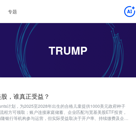
专题
TRUMP
美股，谁真正受益？
counts计划，为2025至2028年出生的合格儿童提供1000美元政府种子
S流程方可领取；账户连接家庭储蓄、企业匹配与宽基美股ETF投资，
、纽约梅隆银行等机构参与运营，但实际受益取决于开户率、持续缴费及企业
参与不均与长期效果待验证等问题。