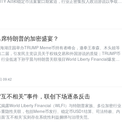
RITY Act和稳定币法案窗口期紧迫，行业正密集投入政治游说以争取
出席特朗普的加密盛宴？
在海湖庄园举办TRUMP Meme币持有者峰会，邀拳王泰森、木头姐等
二届，引发民主党议员关于权钱交易和外国游说的质疑；TRUMP币
低迷下孙宇晨与特朗普关联项目World Liberty Financial爆发公
 09:42
”列“互不相关”事件，联创下场逐条反击
orld Liberty Financial（WLFI）与特朗普家族、多位加密行业
重隐性关联，包括Meme币发行、稳定币USD1结算、司法特赦、内
面‘互不相关’实则存在系统性利益捆绑与治理失范。