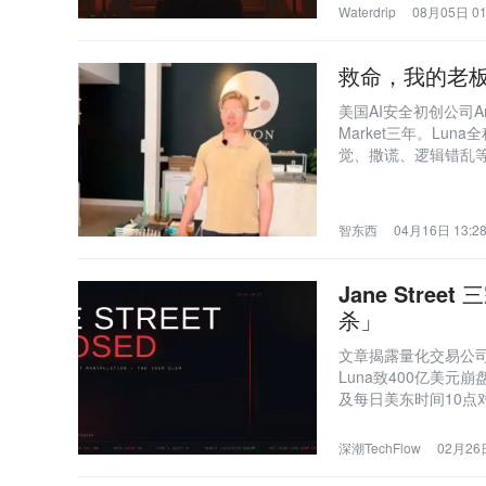
Waterdrip
08月05日 01
救命，我的老板
美国AI安全初创公司An
Market三年。L
觉、撒谎、逻辑错乱
策边界与责任归属。
智东西
04月16日 13:2
Jane Str
杀」
文章揭露量化交易公司J
Luna致400亿美元崩
及每日美东时间10点对
参与者身份进行套利
深潮TechFlow
02月26日