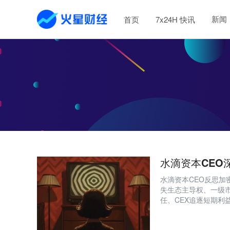
新闻
首页
7x24H 快讯
水滴资本CEO
水滴资本CEO反思加
失生态主导权、一级市
任、CEX追逐短期利
币成为美国战略储备