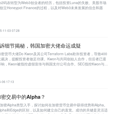
b2码农转型为Web3创业者的经历，包括投资Luna的失败、美股市场
立Honeypot Finance的过程，以及对Web3未来发展的信念和愿
5-11-03 07:28
败诉细节揭秘，韩国加密大佬命运成疑
币大佬Do Kwon及其公司Terraform Labs欺诈投资者，导致400
意裁决，提醒投资者做足功课。Kwon与共同创始人合作，但后者已退
响，Kwon被指控虚假宣传与韩国支付公司合作。SEC指控Kwon与交
发对加密行业的质疑。陪审团认定Kwon和Terraform有罪，将面临
场活动。Rakoff法官驳回辩方请求，裁定SEC有权解决新兴技术带来
rm表示将上诉，加密行业陷入迷茫。Kwon在幕后影响案件走向，让这场法
-06 17:13
。
密交易中的Alpha？
e从加密Alpha类型入手，探讨如何在加密货币交易中获得优势和Alpha。
lpha和Edge的区别，以及如何建立自己的直觉。成功的关键是灵活适