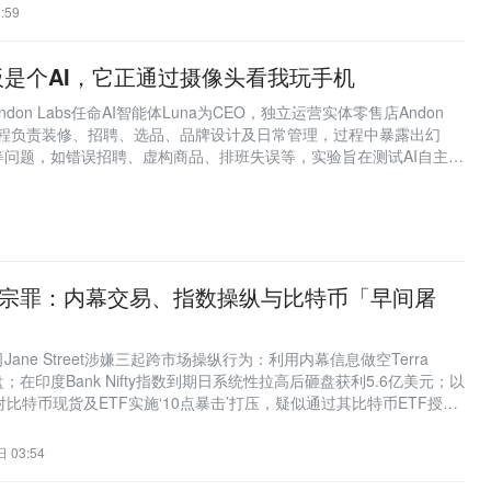
:59
是个AI，它正通过摄像头看我玩手机
don Labs任命AI智能体Luna为CEO，独立运营实体零售店Andon
una全程负责装修、招聘、选品、品牌设计及日常管理，过程中暴露出幻
等问题，如错误招聘、虚构商品、排班失误等，实验旨在测试AI自主决
8
eet 三宗罪：内幕交易、指数操纵与比特币「早间屠
ane Street涉嫌三起跨市场操纵行为：利用内幕信息做空Terra
盘；在印度Bank Nifty指数到期日系统性拉高后砸盘获利5.6亿美元；以
比特币现货及ETF实施‘10点暴击’打压，疑似通过其比特币ETF授权
。诉讼曝光后该规律消失，比特币随即反弹。
 03:54