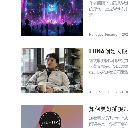
作者回顾了自己从We
的疗伤、重返Web3并创
景。
Honeypot Finance
202
LUNA创始人
纽约联邦陪审团裁定加密货
亿美元损失。SEC满
出。多家加密公司受影
易公司达成秘密协议，引
罚款和禁止参与证券市
的问题。Terrafo
JOEL KHALILI
2024-04
律之战更加扑朔迷离
如何更好捕捉加
加密研究员Tyrogu
阅读本文，你将了解A