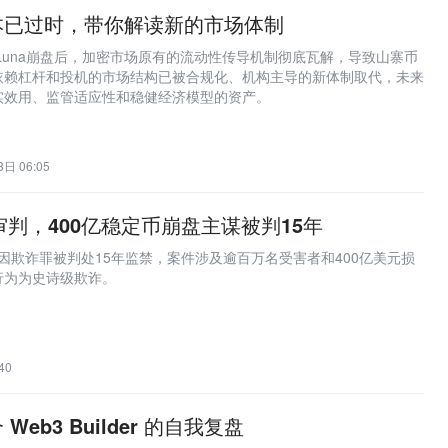
本已过时，带你解读新的市场体制
年Luna崩盘后，加密市场原有的流动性传导机制彻底瓦解，导致山寨币
依赖杠杆和投机的市场结构已被合规化、机构主导的新体制取代，未来
实效用、监管适应性和稳健经济模型的资产。
日 06:05
审判，400亿稳定币崩盘主谋被判15年
Kwon因欺诈罪被判处15年监禁，案件涉及逾百万名受害者和400亿美元损
行为为史诗级欺诈。
40
eb3 Builder 的自我复盘