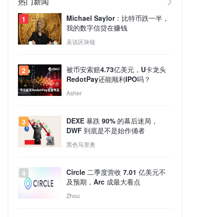
热门新闻
Michael Saylor：比特币跌一半，
1
我的数字信贷在赚钱
吴说区块链
被币安索赔4.73亿美元，U卡龙头
2
RedotPay还能顺利IPO吗？
Asher
DEXE 暴跌 90% 的幕后迷局，
3
DWF 到底是不是始作俑者
黑色马里奥
Circle 二季度营收 7.01 亿美元不
4
及预期，Arc 成最大看点
Zhou