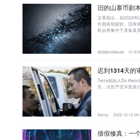
旧的山寨币剧
文章指出，自2022
长期表现疲软。旧有
机会将集中于具备真
律动BlockBeats
01月08
迟到1314天的
Terra创始人Do 
失，法官严厉斥责其
Nancy
2025-12-12 06:
借假修真：一个 W