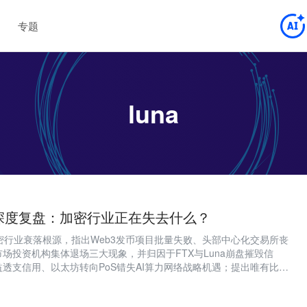
专题
luna
深度复盘：加密行业正在失去什么？
密行业衰落根源，指出Web3发币项目批量失败、头部中心化交易所丧
场投资机构集体退场三大现象，并归因于FTX与Luna崩盘摧毁信
益透支信用、以太坊转向PoS错失AI算力网络战略机遇；提出唯有比特
或诞生亿级用户链上超级应用，才可能开启新一轮实质性繁荣。