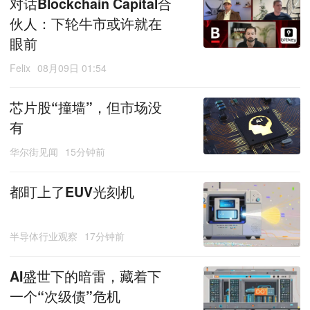
对话Blockchain Capital合
伙人：下轮牛市或许就在
眼前
Felix
08月09日 01:54
芯片股“撞墙”，但市场没
有
华尔街见闻
15分钟前
都盯上了EUV光刻机
半导体行业观察
17分钟前
AI盛世下的暗雷，藏着下
一个“次级债”危机