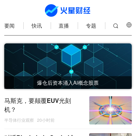
要闻
快讯
直播
专题
爆仓后资本涌入AI概念股票
马斯克，要颠覆EUV光刻
机？
半导体行业观察
20小时前
香港证监会将Polar Tensor列入可疑虚拟资产交易平台