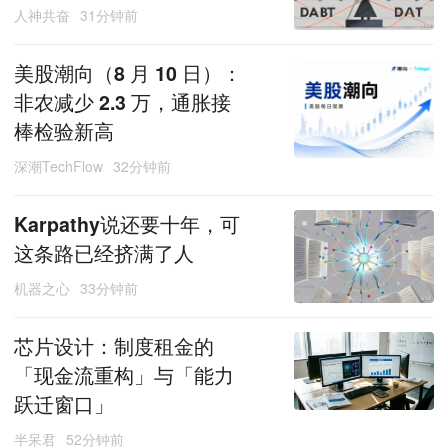
人神共奋
31分钟前
美股潮向（8 月 10 日）：
非农减少 2.3 万，通胀接
棒检验新高
深潮TechFlow
32分钟前
Karpathy说还要十年，可
这条路已经挤满了人
机器之心
33分钟前
芯片设计：制度租金的
「现金流重构」与「能力
跃迁窗口」
半呆君
52分钟前