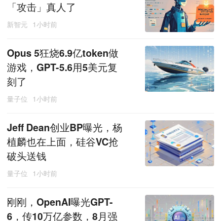
「攻击」真人了
新智元
1小时前
Opus 5狂烧6.9亿token做
游戏，GPT-5.6用5美元复
刻了
量子位
1小时前
Jeff Dean创业BP曝光，杨
植麟也在上面，硅谷VC抢
破头送钱
量子位
1小时前
刚刚，OpenAI曝光GPT-
6，传10万亿参数，8月强